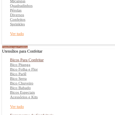
Miçangas
Quadradinhos
Pérolas
Diversos
Confeitos
Sprinkles
Ver tudo
Utensílios para Confeitar
Utensílios para Confeitar
Bicos Para Confeitar
Bico Pitanga
Bico Folha e Flor
Bico Parlê
Bico Serra
Bico Chuveiro
Bico Babado
Bicos Especiais
Acessórios e Kits
Ver tudo