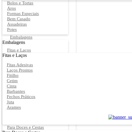
Bolos e Tortas
Aros
Formas Especiais
Bem Casado
Assadeiras
Potes
Embalagens
Embalagens
Fitas e Laços
Fitas e Laços
Fitas Adesivas
Laços Prontos
Fitilho
Cetim
Cinta
Barbantes
Fechos Práticos
Juta
Arames
Para Doces e Cestas