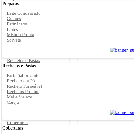
Preparos
Leite Condensado
Cremes
Farináceos
Leites
Mistura Pronta
Sorvete
Recheios e Pastas
Recheios e Pastas
Pasta Saborizante
Recheio em Pó
Recheio Forneável
Recheios Prontos
Mel e Melaço
Cereja
Coberturas
Coberturas