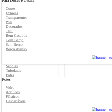
Para Doces e Cestas
Cones
Express
Transparentes
Poli
Decorados
TNT
Bem Casados
Com Berço
Sem Berço
Berço Avulso
Sacolas
Tubolatas
Potes
Potes
Vidro
Acrílicos
Plásticos
Descartáveis