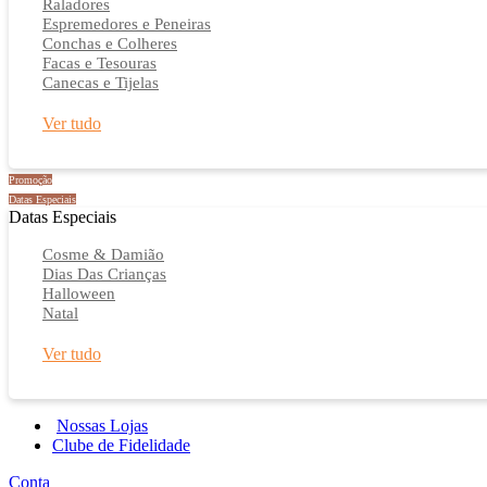
Raladores
Espremedores e Peneiras
Conchas e Colheres
Facas e Tesouras
Canecas e Tijelas
Ver tudo
Promoção
Datas Especiais
Datas Especiais
Cosme & Damião
Dias Das Crianças
Halloween
Natal
Ver tudo
Nossas Lojas
Clube de Fidelidade
Conta