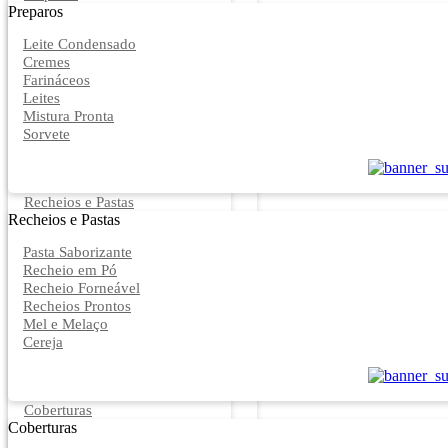
Preparos
Leite Condensado
Cremes
Farináceos
Leites
Mistura Pronta
Sorvete
Recheios e Pastas
Recheios e Pastas
Pasta Saborizante
Recheio em Pó
Recheio Forneável
Recheios Prontos
Mel e Melaço
Cereja
Coberturas
Coberturas