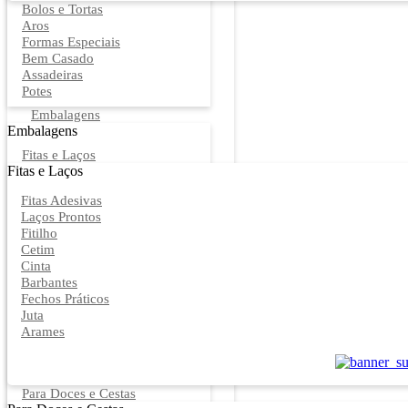
Bolos e Tortas
Aros
Formas Especiais
Bem Casado
Assadeiras
Potes
Embalagens
Embalagens
Fitas e Laços
Fitas e Laços
Fitas Adesivas
Laços Prontos
Fitilho
Cetim
Cinta
Barbantes
Fechos Práticos
Juta
Arames
Para Doces e Cestas