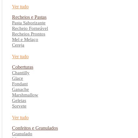
Ver tudo
Recheios e Pastas
Pasta Saborizante
Recheio Forneável
Recheios Prontos
Mel e Melaço
Cereja
Ver tudo
Coberturas
Chantilly
Glace
Fondant
Ganache
Marshmallow
Geleias
Sorvete
Ver tudo
Confeitos e Granulados
Granulado