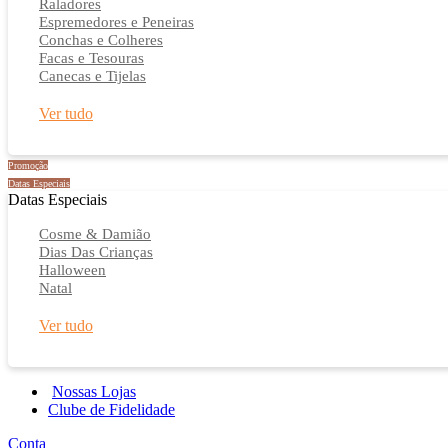
Raladores
Espremedores e Peneiras
Conchas e Colheres
Facas e Tesouras
Canecas e Tijelas
Ver tudo
Promoção
Datas Especiais
Datas Especiais
Cosme & Damião
Dias Das Crianças
Halloween
Natal
Ver tudo
Nossas Lojas
Clube de Fidelidade
Conta