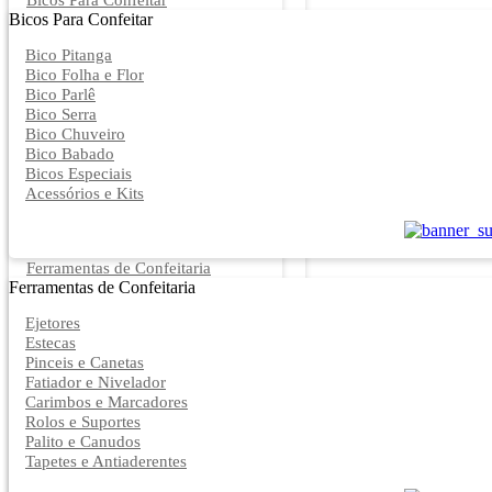
Bicos Para Confeitar
Bicos Para Confeitar
Bico Pitanga
Bico Folha e Flor
Bico Parlê
Bico Serra
Bico Chuveiro
Bico Babado
Bicos Especiais
Acessórios e Kits
Ferramentas de Confeitaria
Ferramentas de Confeitaria
Ejetores
Estecas
Pinceis e Canetas
Fatiador e Nivelador
Carimbos e Marcadores
Rolos e Suportes
Palito e Canudos
Tapetes e Antiaderentes