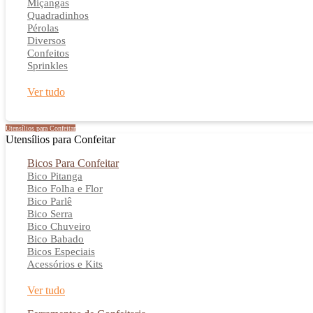
Miçangas
Quadradinhos
Pérolas
Diversos
Confeitos
Sprinkles
Ver tudo
Utensílios para Confeitar
Utensílios para Confeitar
Bicos Para Confeitar
Bico Pitanga
Bico Folha e Flor
Bico Parlê
Bico Serra
Bico Chuveiro
Bico Babado
Bicos Especiais
Acessórios e Kits
Ver tudo