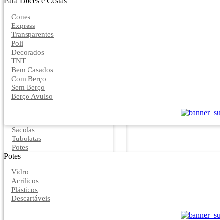
Para Doces e Cestas
Cones
Express
Transparentes
Poli
Decorados
TNT
Bem Casados
Com Berço
Sem Berço
Berço Avulso
Sacolas
Tubolatas
Potes
Potes
Vidro
Acrílicos
Plásticos
Descartáveis