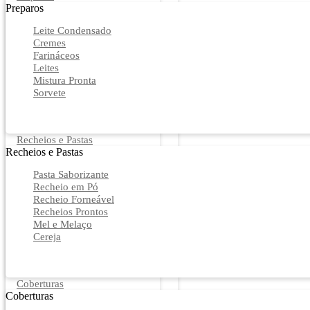
Preparos
Leite Condensado
Cremes
Farináceos
Leites
Mistura Pronta
Sorvete
Recheios e Pastas
Recheios e Pastas
Pasta Saborizante
Recheio em Pó
Recheio Forneável
Recheios Prontos
Mel e Melaço
Cereja
Coberturas
Coberturas