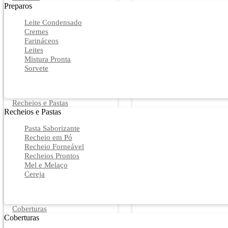
Preparos
Leite Condensado
Cremes
Farináceos
Leites
Mistura Pronta
Sorvete
Recheios e Pastas
Recheios e Pastas
Pasta Saborizante
Recheio em Pó
Recheio Forneável
Recheios Prontos
Mel e Melaço
Cereja
Coberturas
Coberturas