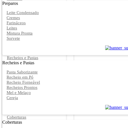
Preparos
Leite Condensado
Cremes
Farináceos
Leites
Mistura Pronta
Sorvete
Recheios e Pastas
Recheios e Pastas
Pasta Saborizante
Recheio em Pó
Recheio Forneável
Recheios Prontos
Mel e Melaço
Cereja
Coberturas
Coberturas