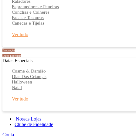
Raladores
Espremedores e Peneiras
Conchas e Colheres
Facas e Tesouras
Canecas e Tijelas
Ver tudo
Promoção
Datas Especiais
Datas Especiais
Cosme & Damião
Dias Das Crianças
Halloween
Natal
Ver tudo
Nossas Lojas
Clube de Fidelidade
Conta