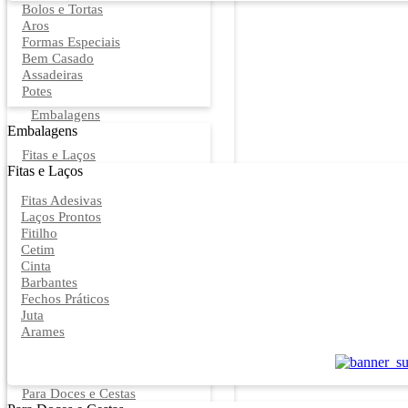
Bolos e Tortas
Aros
Formas Especiais
Bem Casado
Assadeiras
Potes
Embalagens
Embalagens
Fitas e Laços
Fitas e Laços
Fitas Adesivas
Laços Prontos
Fitilho
Cetim
Cinta
Barbantes
Fechos Práticos
Juta
Arames
Para Doces e Cestas