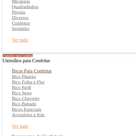
Miçangas
Quadradinhos
Pérolas
Diversos
Confeitos
Sprinkles
Ver tudo
Utensílios para Confeitar
Utensílios para Confeitar
Bicos Para Confeitar
Bico Pitanga
Bico Folha e Flor
Bico Parlê
Bico Serra
Bico Chuveiro
Bico Babado
Bicos Especiais
Acessórios e Kits
Ver tudo