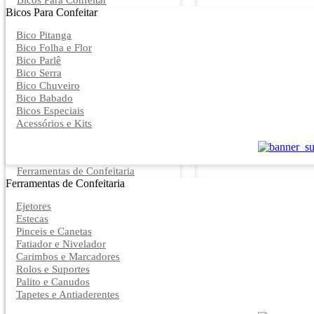
Bicos Para Confeitar
Bicos Para Confeitar
Bico Pitanga
Bico Folha e Flor
Bico Parlê
Bico Serra
Bico Chuveiro
Bico Babado
Bicos Especiais
Acessórios e Kits
Ferramentas de Confeitaria
Ferramentas de Confeitaria
Ejetores
Estecas
Pinceis e Canetas
Fatiador e Nivelador
Carimbos e Marcadores
Rolos e Suportes
Palito e Canudos
Tapetes e Antiaderentes