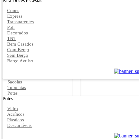
Para Doces e Cestas
Cones
Express
Transparentes
Poli
Decorados
TNT
Bem Casados
Com Berço
Sem Berço
Berço Avulso
Sacolas
Tubolatas
Potes
Potes
Vidro
Acrílicos
Plásticos
Descartáveis