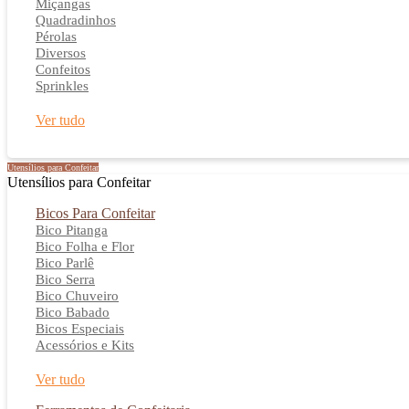
Miçangas
Quadradinhos
Pérolas
Diversos
Confeitos
Sprinkles
Ver tudo
Utensílios para Confeitar
Utensílios para Confeitar
Bicos Para Confeitar
Bico Pitanga
Bico Folha e Flor
Bico Parlê
Bico Serra
Bico Chuveiro
Bico Babado
Bicos Especiais
Acessórios e Kits
Ver tudo