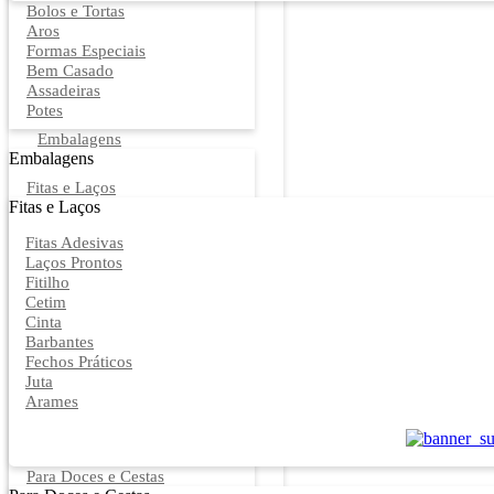
Bolos e Tortas
Aros
Formas Especiais
Bem Casado
Assadeiras
Potes
Embalagens
Embalagens
Fitas e Laços
Fitas e Laços
Fitas Adesivas
Laços Prontos
Fitilho
Cetim
Cinta
Barbantes
Fechos Práticos
Juta
Arames
Para Doces e Cestas