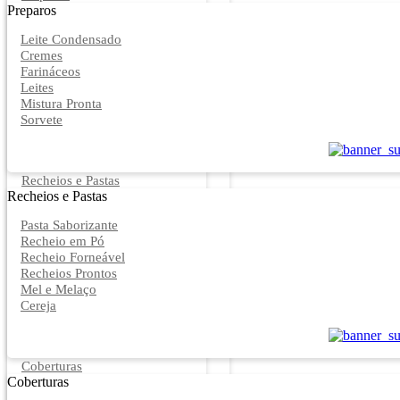
Preparos
Leite Condensado
Cremes
Farináceos
Leites
Mistura Pronta
Sorvete
Recheios e Pastas
Recheios e Pastas
Pasta Saborizante
Recheio em Pó
Recheio Forneável
Recheios Prontos
Mel e Melaço
Cereja
Coberturas
Coberturas