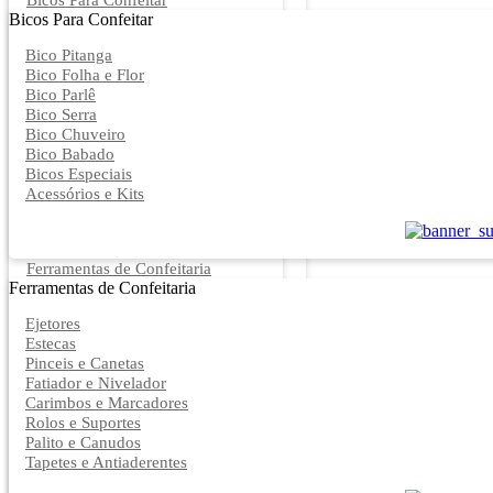
Bicos Para Confeitar
Bicos Para Confeitar
Bico Pitanga
Bico Folha e Flor
Bico Parlê
Bico Serra
Bico Chuveiro
Bico Babado
Bicos Especiais
Acessórios e Kits
Ferramentas de Confeitaria
Ferramentas de Confeitaria
Ejetores
Estecas
Pinceis e Canetas
Fatiador e Nivelador
Carimbos e Marcadores
Rolos e Suportes
Palito e Canudos
Tapetes e Antiaderentes