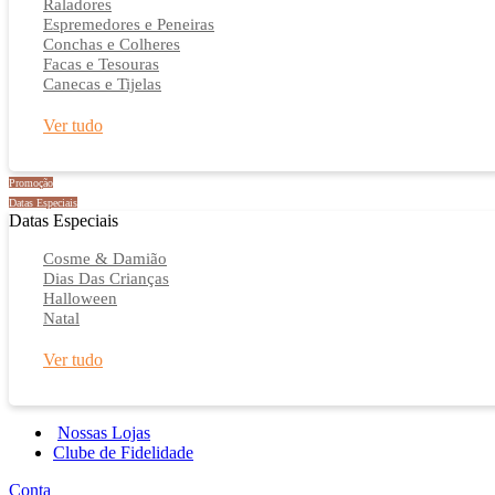
Raladores
Espremedores e Peneiras
Conchas e Colheres
Facas e Tesouras
Canecas e Tijelas
Ver tudo
Promoção
Datas Especiais
Datas Especiais
Cosme & Damião
Dias Das Crianças
Halloween
Natal
Ver tudo
Nossas Lojas
Clube de Fidelidade
Conta