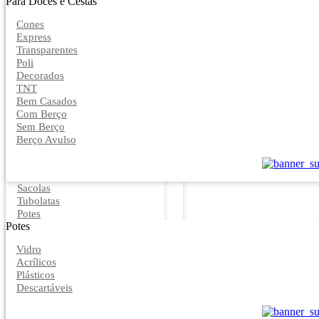
Para Doces e Cestas
Cones
Express
Transparentes
Poli
Decorados
TNT
Bem Casados
Com Berço
Sem Berço
Berço Avulso
Sacolas
Tubolatas
Potes
Potes
Vidro
Acrílicos
Plásticos
Descartáveis