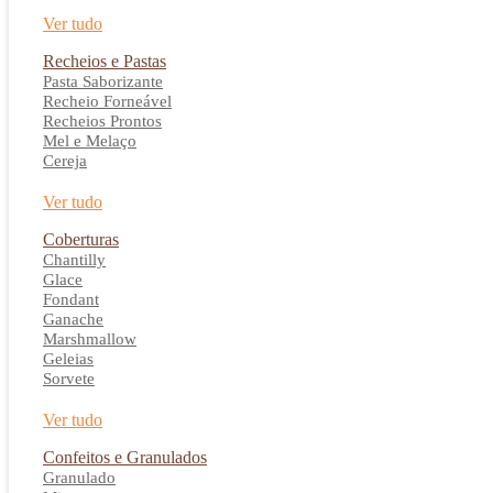
Ver tudo
Recheios e Pastas
Pasta Saborizante
Recheio Forneável
Recheios Prontos
Mel e Melaço
Cereja
Ver tudo
Coberturas
Chantilly
Glace
Fondant
Ganache
Marshmallow
Geleias
Sorvete
Ver tudo
Confeitos e Granulados
Granulado