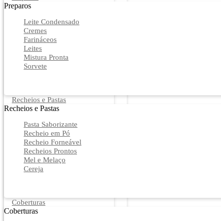
Preparos
Leite Condensado
Cremes
Farináceos
Leites
Mistura Pronta
Sorvete
Recheios e Pastas
Recheios e Pastas
Pasta Saborizante
Recheio em Pó
Recheio Forneável
Recheios Prontos
Mel e Melaço
Cereja
Coberturas
Coberturas