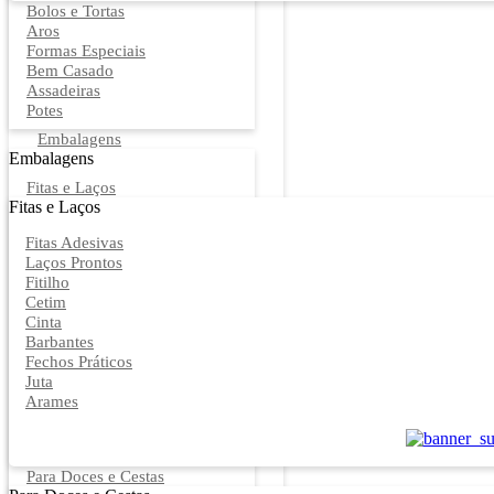
Bolos e Tortas
Aros
Formas Especiais
Bem Casado
Assadeiras
Potes
Embalagens
Embalagens
Fitas e Laços
Fitas e Laços
Fitas Adesivas
Laços Prontos
Fitilho
Cetim
Cinta
Barbantes
Fechos Práticos
Juta
Arames
Para Doces e Cestas