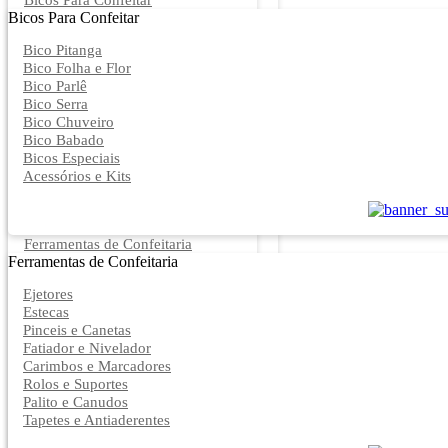
Bicos Para Confeitar
Bicos Para Confeitar
Bico Pitanga
Bico Folha e Flor
Bico Parlê
Bico Serra
Bico Chuveiro
Bico Babado
Bicos Especiais
Acessórios e Kits
Ferramentas de Confeitaria
Ferramentas de Confeitaria
Ejetores
Estecas
Pinceis e Canetas
Fatiador e Nivelador
Carimbos e Marcadores
Rolos e Suportes
Palito e Canudos
Tapetes e Antiaderentes