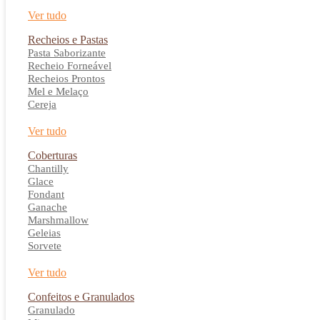
Ver tudo
Recheios e Pastas
Pasta Saborizante
Recheio Forneável
Recheios Prontos
Mel e Melaço
Cereja
Ver tudo
Coberturas
Chantilly
Glace
Fondant
Ganache
Marshmallow
Geleias
Sorvete
Ver tudo
Confeitos e Granulados
Granulado