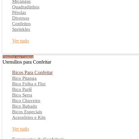
Miçangas
Quadradinhos
Pérolas
Diversos
Confeitos
Sprinkles
Ver tudo
Utensílios para Confeitar
Utensílios para Confeitar
Bicos Para Confeitar
Bico Pitanga
Bico Folha e Flor
Bico Parlê
Bico Serra
Bico Chuveiro
Bico Babado
Bicos Especiais
Acessórios e Kits
Ver tudo