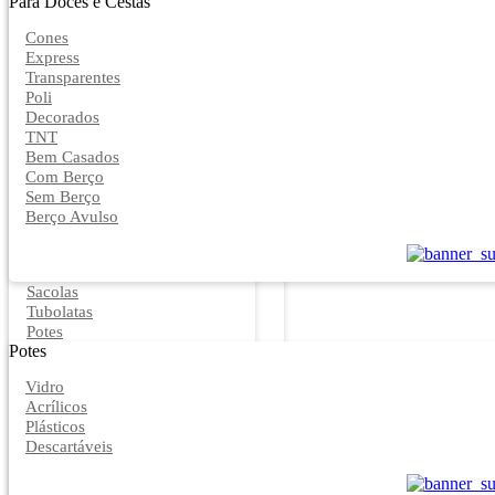
Para Doces e Cestas
Cones
Express
Transparentes
Poli
Decorados
TNT
Bem Casados
Com Berço
Sem Berço
Berço Avulso
Sacolas
Tubolatas
Potes
Potes
Vidro
Acrílicos
Plásticos
Descartáveis