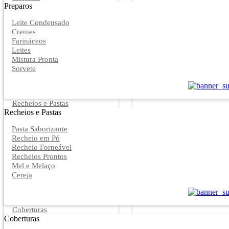
Preparos
Leite Condensado
Cremes
Farináceos
Leites
Mistura Pronta
Sorvete
Recheios e Pastas
Recheios e Pastas
Pasta Saborizante
Recheio em Pó
Recheio Forneável
Recheios Prontos
Mel e Melaço
Cereja
Coberturas
Coberturas