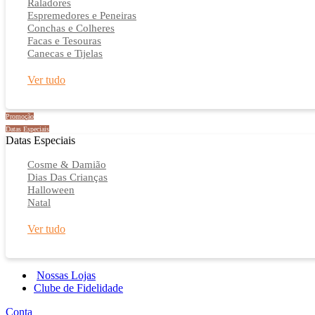
Raladores
Espremedores e Peneiras
Conchas e Colheres
Facas e Tesouras
Canecas e Tijelas
Ver tudo
Promoção
Datas Especiais
Datas Especiais
Cosme & Damião
Dias Das Crianças
Halloween
Natal
Ver tudo
Nossas Lojas
Clube de Fidelidade
Conta