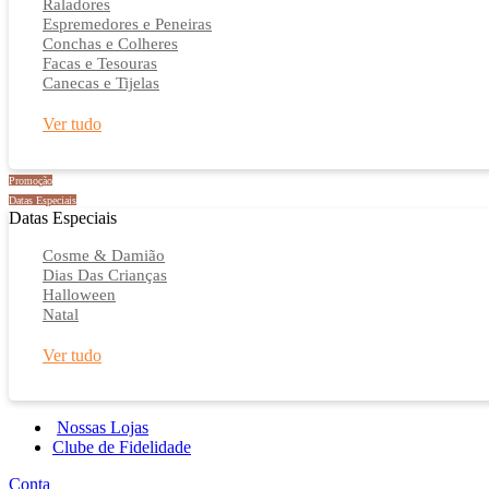
Raladores
Espremedores e Peneiras
Conchas e Colheres
Facas e Tesouras
Canecas e Tijelas
Ver tudo
Promoção
Datas Especiais
Datas Especiais
Cosme & Damião
Dias Das Crianças
Halloween
Natal
Ver tudo
Nossas Lojas
Clube de Fidelidade
Conta