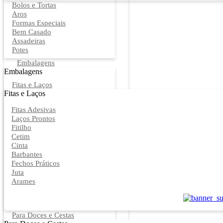
Bolos e Tortas
Aros
Formas Especiais
Bem Casado
Assadeiras
Potes
Embalagens
Embalagens
Fitas e Laços
Fitas e Laços
Fitas Adesivas
Laços Prontos
Fitilho
Cetim
Cinta
Barbantes
Fechos Práticos
Juta
Arames
Para Doces e Cestas