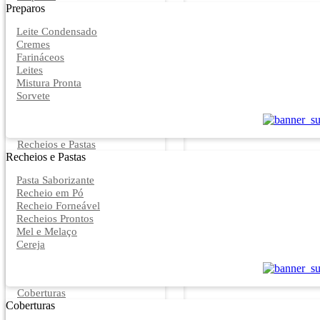
Preparos
Leite Condensado
Cremes
Farináceos
Leites
Mistura Pronta
Sorvete
Recheios e Pastas
Recheios e Pastas
Pasta Saborizante
Recheio em Pó
Recheio Forneável
Recheios Prontos
Mel e Melaço
Cereja
Coberturas
Coberturas