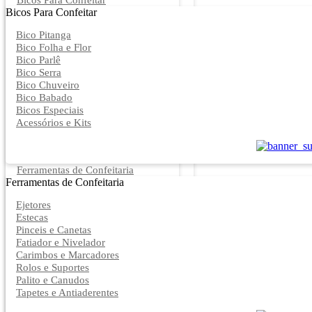
Bicos Para Confeitar
Bicos Para Confeitar
Bico Pitanga
Bico Folha e Flor
Bico Parlê
Bico Serra
Bico Chuveiro
Bico Babado
Bicos Especiais
Acessórios e Kits
Ferramentas de Confeitaria
Ferramentas de Confeitaria
Ejetores
Estecas
Pinceis e Canetas
Fatiador e Nivelador
Carimbos e Marcadores
Rolos e Suportes
Palito e Canudos
Tapetes e Antiaderentes