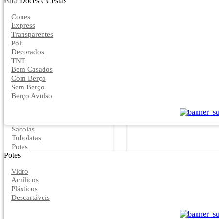
Para Doces e Cestas
Cones
Express
Transparentes
Poli
Decorados
TNT
Bem Casados
Com Berço
Sem Berço
Berço Avulso
Sacolas
Tubolatas
Potes
Potes
Vidro
Acrílicos
Plásticos
Descartáveis