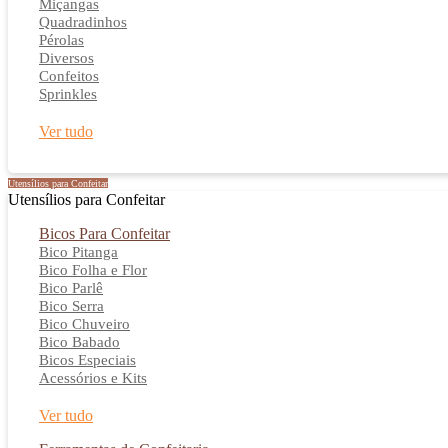
Miçangas
Quadradinhos
Pérolas
Diversos
Confeitos
Sprinkles
Ver tudo
Utensílios para Confeitar
Utensílios para Confeitar
Bicos Para Confeitar
Bico Pitanga
Bico Folha e Flor
Bico Parlê
Bico Serra
Bico Chuveiro
Bico Babado
Bicos Especiais
Acessórios e Kits
Ver tudo