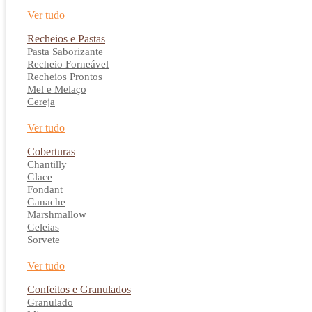
Ver tudo
Recheios e Pastas
Pasta Saborizante
Recheio Forneável
Recheios Prontos
Mel e Melaço
Cereja
Ver tudo
Coberturas
Chantilly
Glace
Fondant
Ganache
Marshmallow
Geleias
Sorvete
Ver tudo
Confeitos e Granulados
Granulado