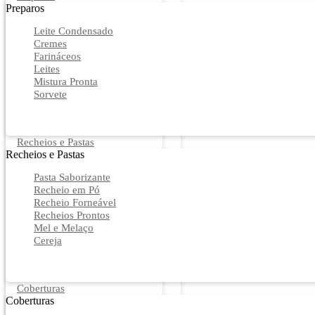
Preparos
Leite Condensado
Cremes
Farináceos
Leites
Mistura Pronta
Sorvete
Recheios e Pastas
Recheios e Pastas
Pasta Saborizante
Recheio em Pó
Recheio Forneável
Recheios Prontos
Mel e Melaço
Cereja
Coberturas
Coberturas