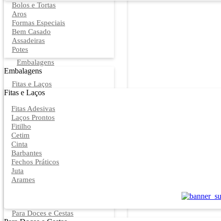
Bolos e Tortas
Aros
Formas Especiais
Bem Casado
Assadeiras
Potes
Embalagens
Embalagens
Fitas e Laços
Fitas e Laços
Fitas Adesivas
Laços Prontos
Fitilho
Cetim
Cinta
Barbantes
Fechos Práticos
Juta
Arames
Para Doces e Cestas