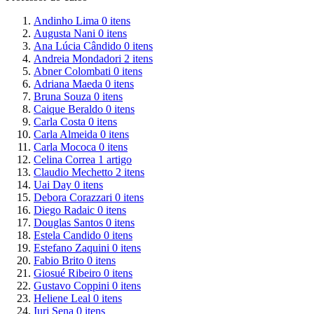
Andinho Lima
0
itens
Augusta Nani
0
itens
Ana Lúcia Cândido
0
itens
Andreia Mondadori
2
itens
Abner Colombati
0
itens
Adriana Maeda
0
itens
Bruna Souza
0
itens
Caique Beraldo
0
itens
Carla Costa
0
itens
Carla Almeida
0
itens
Carla Mococa
0
itens
Celina Correa
1
artigo
Claudio Mechetto
2
itens
Uai Day
0
itens
Debora Corazzari
0
itens
Diego Radaic
0
itens
Douglas Santos
0
itens
Estela Candido
0
itens
Estefano Zaquini
0
itens
Fabio Brito
0
itens
Giosué Ribeiro
0
itens
Gustavo Coppini
0
itens
Heliene Leal
0
itens
Iuri Sena
0
itens