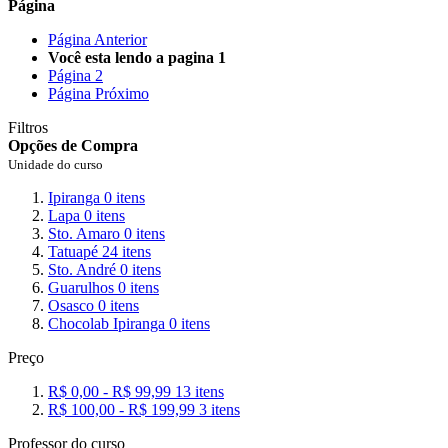
Página
Página
Anterior
Você esta lendo a pagina
1
Página
2
Página
Próximo
Filtros
Opções de Compra
Unidade do curso
Ipiranga
0
itens
Lapa
0
itens
Sto. Amaro
0
itens
Tatuapé
24
itens
Sto. André
0
itens
Guarulhos
0
itens
Osasco
0
itens
Chocolab Ipiranga
0
itens
Preço
R$ 0,00
-
R$ 99,99
13
itens
R$ 100,00
-
R$ 199,99
3
itens
Professor do curso