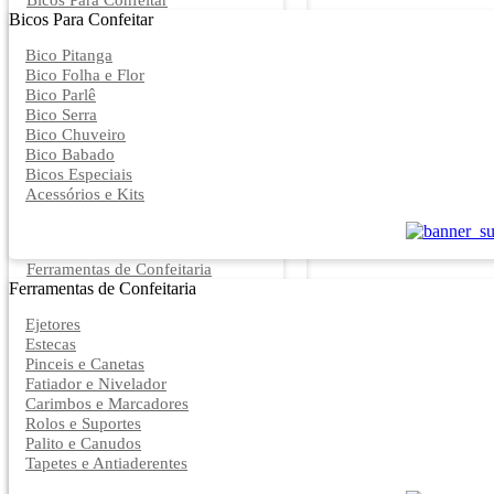
Bicos Para Confeitar
Bicos Para Confeitar
Bico Pitanga
Bico Folha e Flor
Bico Parlê
Bico Serra
Bico Chuveiro
Bico Babado
Bicos Especiais
Acessórios e Kits
Ferramentas de Confeitaria
Ferramentas de Confeitaria
Ejetores
Estecas
Pinceis e Canetas
Fatiador e Nivelador
Carimbos e Marcadores
Rolos e Suportes
Palito e Canudos
Tapetes e Antiaderentes