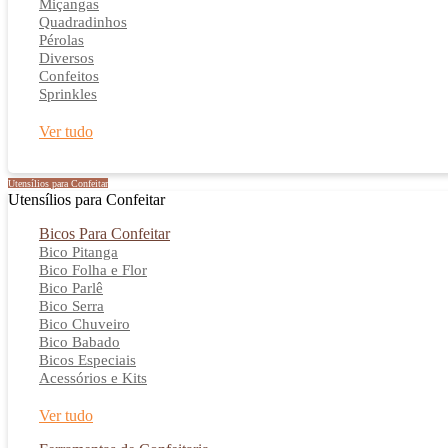
Miçangas
Quadradinhos
Pérolas
Diversos
Confeitos
Sprinkles
Ver tudo
Utensílios para Confeitar
Utensílios para Confeitar
Bicos Para Confeitar
Bico Pitanga
Bico Folha e Flor
Bico Parlê
Bico Serra
Bico Chuveiro
Bico Babado
Bicos Especiais
Acessórios e Kits
Ver tudo