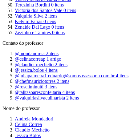
Terezinha Bordini
0
itens
Victoria dos Santos Vale
0
itens
Valquíria Silva
2
itens
Kelvim Farias
0
itens
Zenaide Dal Lago
0
itens
Zezinho e Tamires
0
itens
Contato do professor
@mondandreia
2
itens
@celinacorreap
1
artigo
@claudio_mechetto
2
itens
@jessica.bolos
4
itens
@juliapalmeira1 eduardo@somosassessoria.com.br
4
itens
@chefmauriciotorres
2
itens
@roseliminutti
3
itens
@talitasoaresconfeitaria
4
itens
@valquiriasilvaculinarista
2
itens
Nome do professor
Andreia Mondadori
Celina Correa
Claudio Mechetto
Jessica Bolos