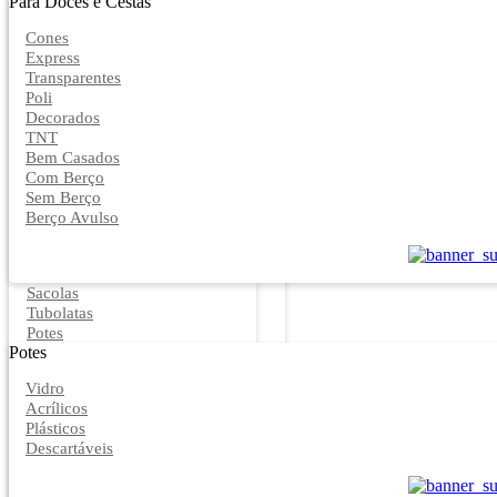
Para Doces e Cestas
Cones
Express
Transparentes
Poli
Decorados
TNT
Bem Casados
Com Berço
Sem Berço
Berço Avulso
Sacolas
Tubolatas
Potes
Potes
Vidro
Acrílicos
Plásticos
Descartáveis