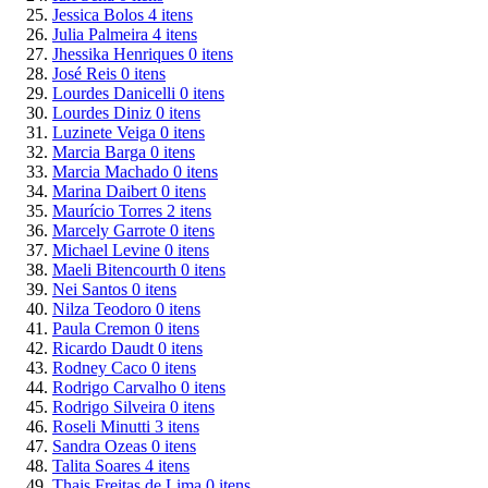
Jessica Bolos
4
itens
Julia Palmeira
4
itens
Jhessika Henriques
0
itens
José Reis
0
itens
Lourdes Danicelli
0
itens
Lourdes Diniz
0
itens
Luzinete Veiga
0
itens
Marcia Barga
0
itens
Marcia Machado
0
itens
Marina Daibert
0
itens
Maurício Torres
2
itens
Marcely Garrote
0
itens
Michael Levine
0
itens
Maeli Bitencourth
0
itens
Nei Santos
0
itens
Nilza Teodoro
0
itens
Paula Cremon
0
itens
Ricardo Daudt
0
itens
Rodney Caco
0
itens
Rodrigo Carvalho
0
itens
Rodrigo Silveira
0
itens
Roseli Minutti
3
itens
Sandra Ozeas
0
itens
Talita Soares
4
itens
Thais Freitas de Lima
0
itens