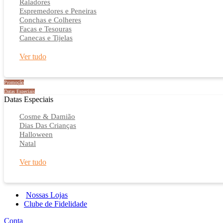
Raladores
Espremedores e Peneiras
Conchas e Colheres
Facas e Tesouras
Canecas e Tijelas
Ver tudo
Promoção
Datas Especiais
Datas Especiais
Cosme & Damião
Dias Das Crianças
Halloween
Natal
Ver tudo
Nossas Lojas
Clube de Fidelidade
Conta