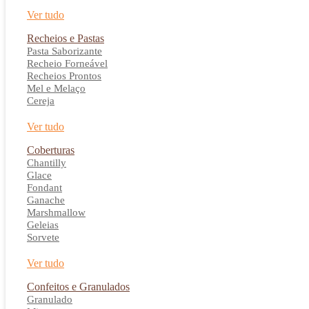
Ver tudo
Recheios e Pastas
Pasta Saborizante
Recheio Forneável
Recheios Prontos
Mel e Melaço
Cereja
Ver tudo
Coberturas
Chantilly
Glace
Fondant
Ganache
Marshmallow
Geleias
Sorvete
Ver tudo
Confeitos e Granulados
Granulado