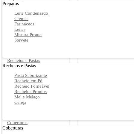
Preparos
Leite Condensado
Cremes
Farináceos
Leites
Mistura Pronta
Sorvete
Recheios e Pastas
Recheios e Pastas
Pasta Saborizante
Recheio em Pó
Recheio Forneável
Recheios Prontos
Mel e Melaço
Cereja
Coberturas
Coberturas