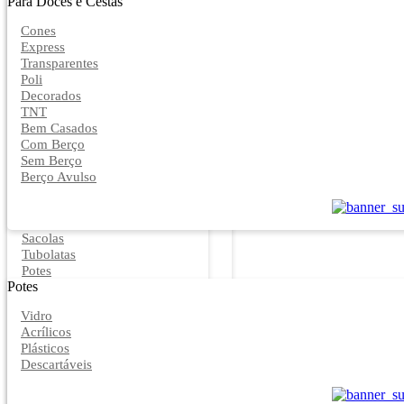
Para Doces e Cestas
Cones
Express
Transparentes
Poli
Decorados
TNT
Bem Casados
Com Berço
Sem Berço
Berço Avulso
Sacolas
Tubolatas
Potes
Potes
Vidro
Acrílicos
Plásticos
Descartáveis