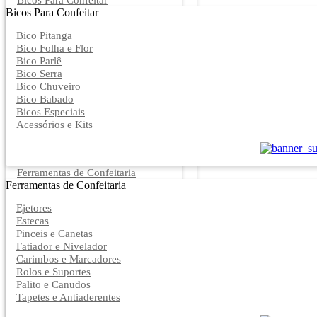
Bicos Para Confeitar
Bicos Para Confeitar
Bico Pitanga
Bico Folha e Flor
Bico Parlê
Bico Serra
Bico Chuveiro
Bico Babado
Bicos Especiais
Acessórios e Kits
Ferramentas de Confeitaria
Ferramentas de Confeitaria
Ejetores
Estecas
Pinceis e Canetas
Fatiador e Nivelador
Carimbos e Marcadores
Rolos e Suportes
Palito e Canudos
Tapetes e Antiaderentes