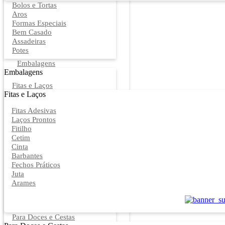
Bolos e Tortas
Aros
Formas Especiais
Bem Casado
Assadeiras
Potes
Embalagens
Embalagens
Fitas e Laços
Fitas e Laços
Fitas Adesivas
Laços Prontos
Fitilho
Cetim
Cinta
Barbantes
Fechos Práticos
Juta
Arames
Para Doces e Cestas