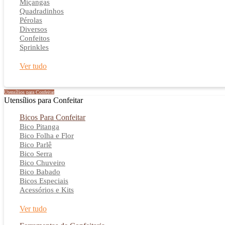
Miçangas
Quadradinhos
Pérolas
Diversos
Confeitos
Sprinkles
Ver tudo
Utensílios para Confeitar
Utensílios para Confeitar
Bicos Para Confeitar
Bico Pitanga
Bico Folha e Flor
Bico Parlê
Bico Serra
Bico Chuveiro
Bico Babado
Bicos Especiais
Acessórios e Kits
Ver tudo