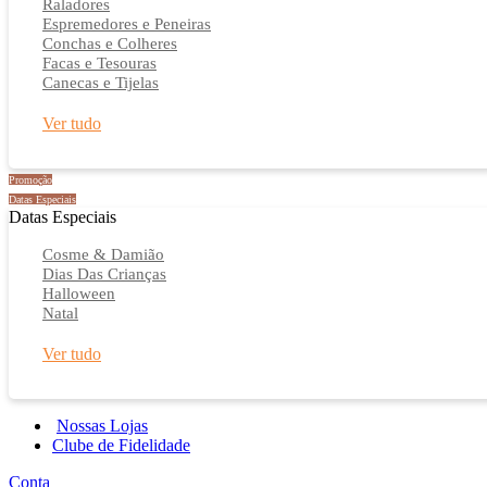
Raladores
Espremedores e Peneiras
Conchas e Colheres
Facas e Tesouras
Canecas e Tijelas
Ver tudo
Promoção
Datas Especiais
Datas Especiais
Cosme & Damião
Dias Das Crianças
Halloween
Natal
Ver tudo
Nossas Lojas
Clube de Fidelidade
Conta