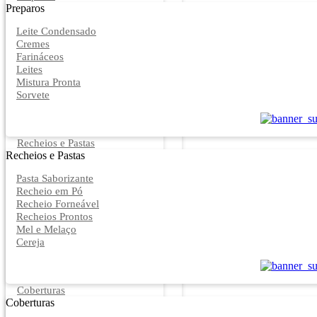
Preparos
Leite Condensado
Cremes
Farináceos
Leites
Mistura Pronta
Sorvete
Recheios e Pastas
Recheios e Pastas
Pasta Saborizante
Recheio em Pó
Recheio Forneável
Recheios Prontos
Mel e Melaço
Cereja
Coberturas
Coberturas