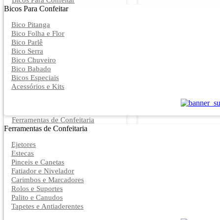
Bicos Para Confeitar
Bicos Para Confeitar
Bico Pitanga
Bico Folha e Flor
Bico Parlê
Bico Serra
Bico Chuveiro
Bico Babado
Bicos Especiais
Acessórios e Kits
Ferramentas de Confeitaria
Ferramentas de Confeitaria
Ejetores
Estecas
Pinceis e Canetas
Fatiador e Nivelador
Carimbos e Marcadores
Rolos e Suportes
Palito e Canudos
Tapetes e Antiaderentes