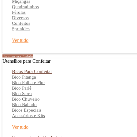
Miçangas
Quadradinhos
Pérolas
Diversos
Confeitos
Sprinkles
Ver tudo
Utensílios para Confeitar
Utensílios para Confeitar
Bicos Para Confeitar
Bico Pitanga
Bico Folha e Flor
Bico Parlê
Bico Serra
Bico Chuveiro
Bico Babado
Bicos Especiais
Acessórios e Kits
Ver tudo