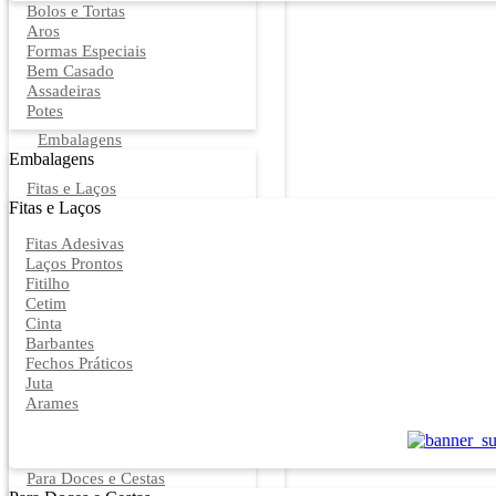
Bolos e Tortas
Aros
Formas Especiais
Bem Casado
Assadeiras
Potes
Embalagens
Embalagens
Fitas e Laços
Fitas e Laços
Fitas Adesivas
Laços Prontos
Fitilho
Cetim
Cinta
Barbantes
Fechos Práticos
Juta
Arames
Para Doces e Cestas