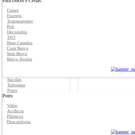
Para Doces e Cestas
Cones
Express
Transparentes
Poli
Decorados
TNT
Bem Casados
Com Berço
Sem Berço
Berço Avulso
Sacolas
Tubolatas
Potes
Potes
Vidro
Acrílicos
Plásticos
Descartáveis