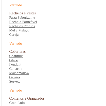
Ver tudo
Recheios e Pastas
Pasta Saborizante
Recheio Forneável
Recheios Prontos
Mel e Melaço
Cereja
Ver tudo
Coberturas
Chantilly
Glace
Fondant
Ganache
Marshmallow
Geleias
Sorvete
Ver tudo
Confeitos e Granulados
Granulado