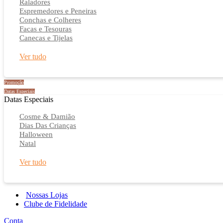
Raladores
Espremedores e Peneiras
Conchas e Colheres
Facas e Tesouras
Canecas e Tijelas
Ver tudo
Promoção
Datas Especiais
Datas Especiais
Cosme & Damião
Dias Das Crianças
Halloween
Natal
Ver tudo
Nossas Lojas
Clube de Fidelidade
Conta