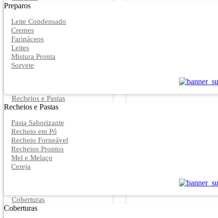
Preparos
Leite Condensado
Cremes
Farináceos
Leites
Mistura Pronta
Sorvete
Recheios e Pastas
Recheios e Pastas
Pasta Saborizante
Recheio em Pó
Recheio Forneável
Recheios Prontos
Mel e Melaço
Cereja
Coberturas
Coberturas