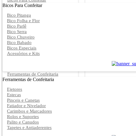
Bicos Para Confeitar
Bicos Para Confeitar
Bico Pitanga
Bico Folha e Flor
Bico Parlê
Bico Serra
Bico Chuveiro
Bico Babado
Bicos Especiais
Acessórios e Kits
Ferramentas de Confeitaria
Ferramentas de Confeitaria
Ejetores
Estecas
Pinceis e Canetas
Fatiador e Nivelador
Carimbos e Marcadores
Rolos e Suportes
Palito e Canudos
Tapetes e Antiaderentes