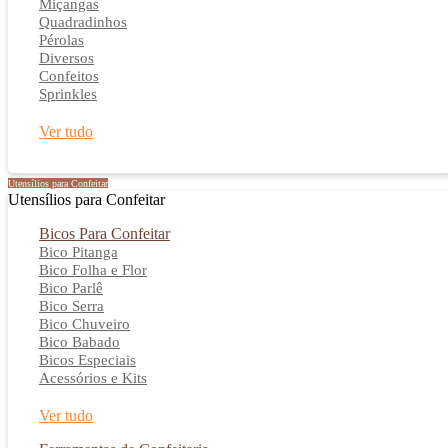
Miçangas
Quadradinhos
Pérolas
Diversos
Confeitos
Sprinkles
Ver tudo
Utensílios para Confeitar
Utensílios para Confeitar
Bicos Para Confeitar
Bico Pitanga
Bico Folha e Flor
Bico Parlê
Bico Serra
Bico Chuveiro
Bico Babado
Bicos Especiais
Acessórios e Kits
Ver tudo