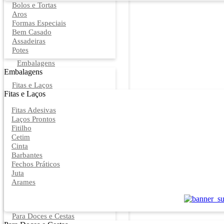
Bolos e Tortas
Aros
Formas Especiais
Bem Casado
Assadeiras
Potes
Embalagens
Embalagens
Fitas e Laços
Fitas e Laços
Fitas Adesivas
Laços Prontos
Fitilho
Cetim
Cinta
Barbantes
Fechos Práticos
Juta
Arames
Para Doces e Cestas