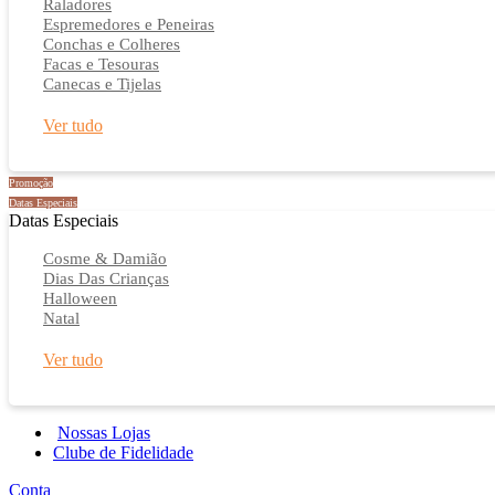
Raladores
Espremedores e Peneiras
Conchas e Colheres
Facas e Tesouras
Canecas e Tijelas
Ver tudo
Promoção
Datas Especiais
Datas Especiais
Cosme & Damião
Dias Das Crianças
Halloween
Natal
Ver tudo
Nossas Lojas
Clube de Fidelidade
Conta