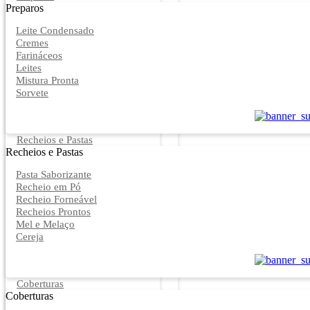
Preparos
Leite Condensado
Cremes
Farináceos
Leites
Mistura Pronta
Sorvete
Recheios e Pastas
Recheios e Pastas
Pasta Saborizante
Recheio em Pó
Recheio Forneável
Recheios Prontos
Mel e Melaço
Cereja
Coberturas
Coberturas