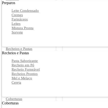
Preparos
Leite Condensado
Cremes
Farináceos
Leites
Mistura Pronta
Sorvete
Recheios e Pastas
Recheios e Pastas
Pasta Saborizante
Recheio em Pó
Recheio Forneável
Recheios Prontos
Mel e Melaço
Cereja
Coberturas
Coberturas