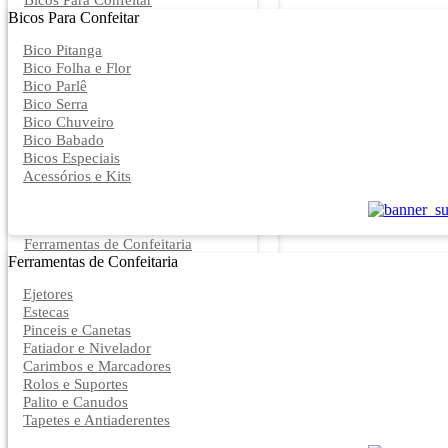
Bicos Para Confeitar
Bicos Para Confeitar
Bico Pitanga
Bico Folha e Flor
Bico Parlê
Bico Serra
Bico Chuveiro
Bico Babado
Bicos Especiais
Acessórios e Kits
Ferramentas de Confeitaria
Ferramentas de Confeitaria
Ejetores
Estecas
Pinceis e Canetas
Fatiador e Nivelador
Carimbos e Marcadores
Rolos e Suportes
Palito e Canudos
Tapetes e Antiaderentes