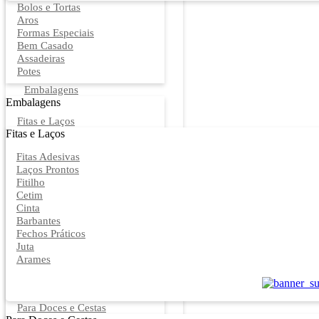
Bolos e Tortas
Aros
Formas Especiais
Bem Casado
Assadeiras
Potes
Embalagens
Embalagens
Fitas e Laços
Fitas e Laços
Fitas Adesivas
Laços Prontos
Fitilho
Cetim
Cinta
Barbantes
Fechos Práticos
Juta
Arames
Para Doces e Cestas