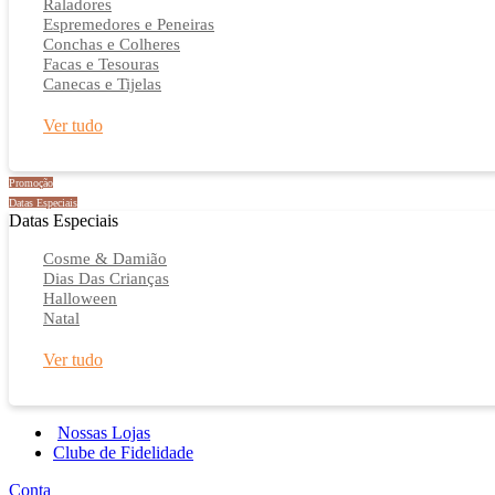
Raladores
Espremedores e Peneiras
Conchas e Colheres
Facas e Tesouras
Canecas e Tijelas
Ver tudo
Promoção
Datas Especiais
Datas Especiais
Cosme & Damião
Dias Das Crianças
Halloween
Natal
Ver tudo
Nossas Lojas
Clube de Fidelidade
Conta