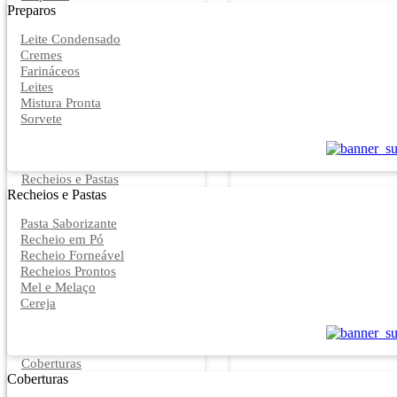
Preparos
Leite Condensado
Cremes
Farináceos
Leites
Mistura Pronta
Sorvete
Recheios e Pastas
Recheios e Pastas
Pasta Saborizante
Recheio em Pó
Recheio Forneável
Recheios Prontos
Mel e Melaço
Cereja
Coberturas
Coberturas