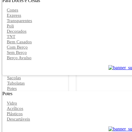
Para Doces e Cestas
Cones
Express
Transparentes
Poli
Decorados
TNT
Bem Casados
Com Berço
Sem Berço
Berço Avulso
Sacolas
Tubolatas
Potes
Potes
Vidro
Acrílicos
Plásticos
Descartáveis