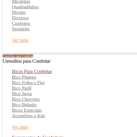
Miçangas
Quadradinhos
Pérolas
Diversos
Confeitos
Sprinkles
Ver tudo
Utensílios para Confeitar
Utensílios para Confeitar
Bicos Para Confeitar
Bico Pitanga
Bico Folha e Flor
Bico Parlê
Bico Serra
Bico Chuveiro
Bico Babado
Bicos Especiais
Acessórios e Kits
Ver tudo