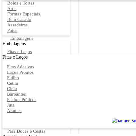
Bolos e Tortas
Aros
Formas Especiais
Bem Casado
Assadeiras
Potes
Embalagens
Embalagens
Fitas e Laços
Fitas e Laços
Fitas Adesivas
Laços Prontos
Fitilho
Cetim
Cinta
Barbantes
Fechos Práticos
Juta
Arames
Para Doces e Cestas