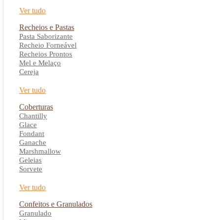
Ver tudo
Recheios e Pastas
Pasta Saborizante
Recheio Forneável
Recheios Prontos
Mel e Melaço
Cereja
Ver tudo
Coberturas
Chantilly
Glace
Fondant
Ganache
Marshmallow
Geleias
Sorvete
Ver tudo
Confeitos e Granulados
Granulado