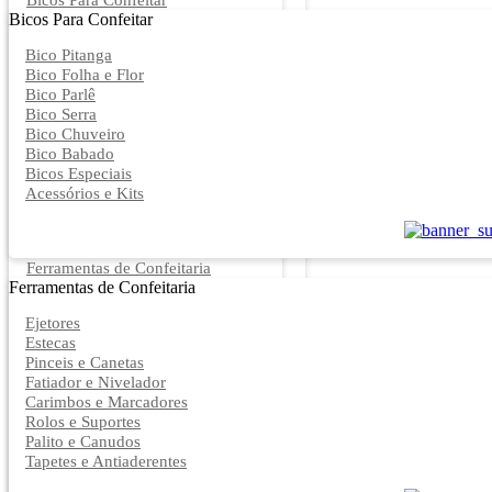
Bicos Para Confeitar
Bicos Para Confeitar
Bico Pitanga
Bico Folha e Flor
Bico Parlê
Bico Serra
Bico Chuveiro
Bico Babado
Bicos Especiais
Acessórios e Kits
Ferramentas de Confeitaria
Ferramentas de Confeitaria
Ejetores
Estecas
Pinceis e Canetas
Fatiador e Nivelador
Carimbos e Marcadores
Rolos e Suportes
Palito e Canudos
Tapetes e Antiaderentes