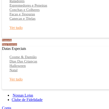
Raladores
Espremedores e Peneiras
Conchas e Colheres
Facas e Tesouras
Canecas e Tijelas
Ver tudo
Promoção
Datas Especiais
Datas Especiais
Cosme & Damião
Dias Das Crianças
Halloween
Natal
Ver tudo
Nossas Lojas
Clube de Fidelidade
Conta