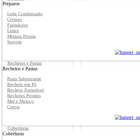
Preparos
Leite Condensado
Cremes
Farináceos
Leites
Mistura Pronta
Sorvete
Recheios e Pastas
Recheios e Pastas
Pasta Saborizante
Recheio em Pó
Recheio Forneável
Recheios Prontos
Mel e Melaço
Cereja
Coberturas
Coberturas