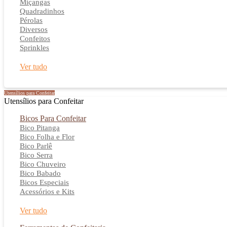
Miçangas
Quadradinhos
Pérolas
Diversos
Confeitos
Sprinkles
Ver tudo
Utensílios para Confeitar
Utensílios para Confeitar
Bicos Para Confeitar
Bico Pitanga
Bico Folha e Flor
Bico Parlê
Bico Serra
Bico Chuveiro
Bico Babado
Bicos Especiais
Acessórios e Kits
Ver tudo