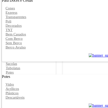
Para Doces e Cestas
Cones
Express
Transparentes
Poli
Decorados
TNT
Bem Casados
Com Berço
Sem Berço
Berço Avulso
Sacolas
Tubolatas
Potes
Potes
Vidro
Acrílicos
Plásticos
Descartáveis