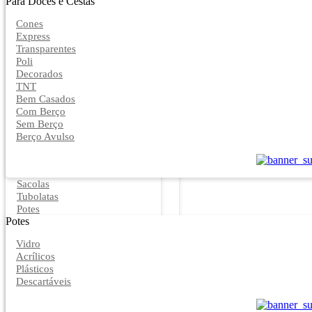
Para Doces e Cestas
Cones
Express
Transparentes
Poli
Decorados
TNT
Bem Casados
Com Berço
Sem Berço
Berço Avulso
Sacolas
Tubolatas
Potes
Potes
Vidro
Acrílicos
Plásticos
Descartáveis