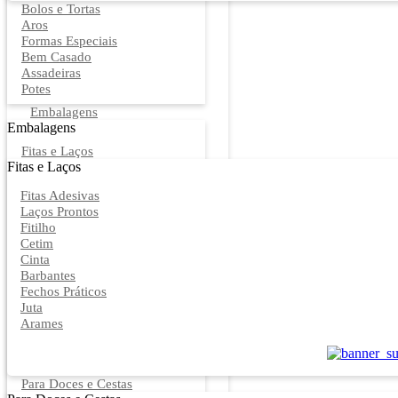
Bolos e Tortas
Aros
Formas Especiais
Bem Casado
Assadeiras
Potes
Embalagens
Embalagens
Fitas e Laços
Fitas e Laços
Fitas Adesivas
Laços Prontos
Fitilho
Cetim
Cinta
Barbantes
Fechos Práticos
Juta
Arames
Para Doces e Cestas