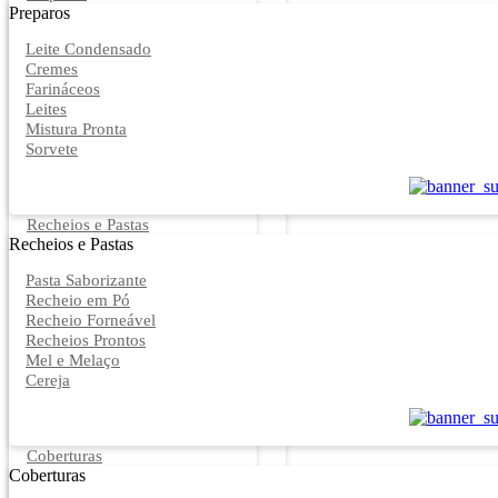
Preparos
Leite Condensado
Cremes
Farináceos
Leites
Mistura Pronta
Sorvete
Recheios e Pastas
Recheios e Pastas
Pasta Saborizante
Recheio em Pó
Recheio Forneável
Recheios Prontos
Mel e Melaço
Cereja
Coberturas
Coberturas