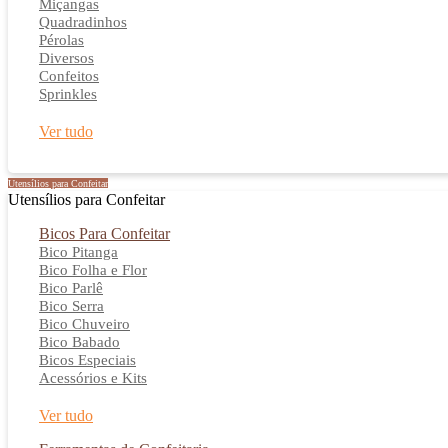
Miçangas
Quadradinhos
Pérolas
Diversos
Confeitos
Sprinkles
Ver tudo
Utensílios para Confeitar
Utensílios para Confeitar
Bicos Para Confeitar
Bico Pitanga
Bico Folha e Flor
Bico Parlê
Bico Serra
Bico Chuveiro
Bico Babado
Bicos Especiais
Acessórios e Kits
Ver tudo