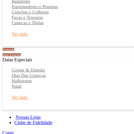
Raladores
Espremedores e Peneiras
Conchas e Colheres
Facas e Tesouras
Canecas e Tijelas
Ver tudo
Promoção
Datas Especiais
Datas Especiais
Cosme & Damião
Dias Das Crianças
Halloween
Natal
Ver tudo
Nossas Lojas
Clube de Fidelidade
Conta