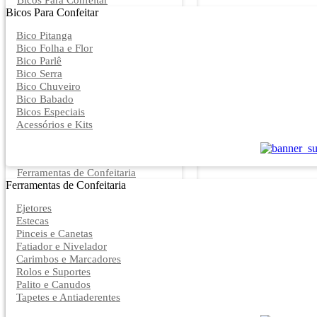
Bicos Para Confeitar
Bicos Para Confeitar
Bico Pitanga
Bico Folha e Flor
Bico Parlê
Bico Serra
Bico Chuveiro
Bico Babado
Bicos Especiais
Acessórios e Kits
Ferramentas de Confeitaria
Ferramentas de Confeitaria
Ejetores
Estecas
Pinceis e Canetas
Fatiador e Nivelador
Carimbos e Marcadores
Rolos e Suportes
Palito e Canudos
Tapetes e Antiaderentes