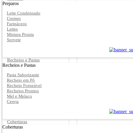
Preparos
Leite Condensado
Cremes
Farináceos
Leites
Mistura Pronta
Sorvete
Recheios e Pastas
Recheios e Pastas
Pasta Saborizante
Recheio em Pó
Recheio Forneável
Recheios Prontos
Mel e Melaço
Cereja
Coberturas
Coberturas