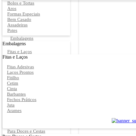
Bolos e Tortas
Aros
Formas Especiais
Bem Casado
Assadeiras
Potes
Embalagens
Embalagens
Fitas e Laços
Fitas e Laços
Fitas Adesivas
Laços Prontos
Fitilho
Cetim
Cinta
Barbantes
Fechos Práticos
Juta
Arames
Para Doces e Cestas