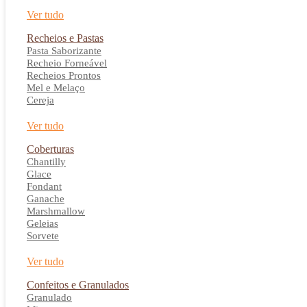
Ver tudo
Recheios e Pastas
Pasta Saborizante
Recheio Forneável
Recheios Prontos
Mel e Melaço
Cereja
Ver tudo
Coberturas
Chantilly
Glace
Fondant
Ganache
Marshmallow
Geleias
Sorvete
Ver tudo
Confeitos e Granulados
Granulado