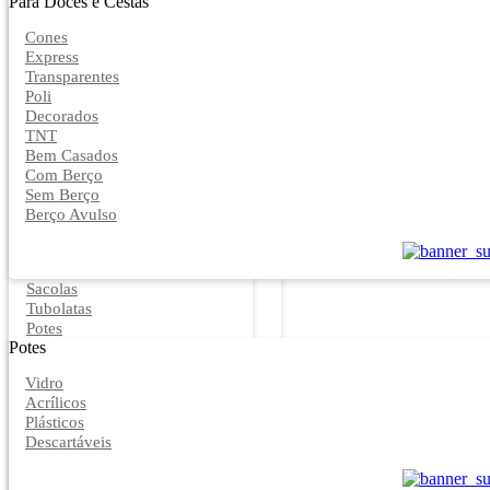
Para Doces e Cestas
Cones
Express
Transparentes
Poli
Decorados
TNT
Bem Casados
Com Berço
Sem Berço
Berço Avulso
Sacolas
Tubolatas
Potes
Potes
Vidro
Acrílicos
Plásticos
Descartáveis