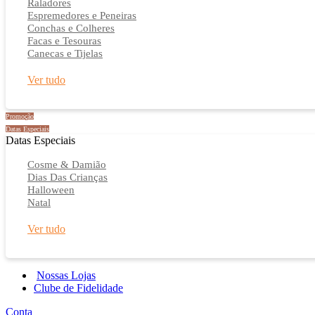
Raladores
Espremedores e Peneiras
Conchas e Colheres
Facas e Tesouras
Canecas e Tijelas
Ver tudo
Promoção
Datas Especiais
Datas Especiais
Cosme & Damião
Dias Das Crianças
Halloween
Natal
Ver tudo
Nossas Lojas
Clube de Fidelidade
Conta