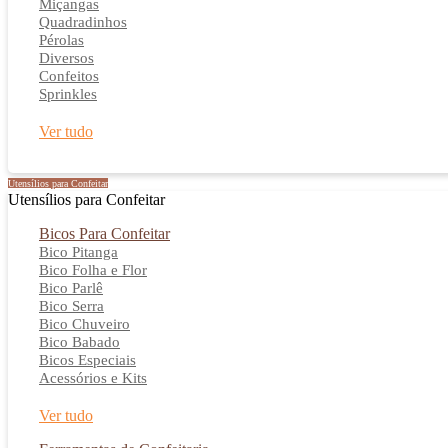
Miçangas
Quadradinhos
Pérolas
Diversos
Confeitos
Sprinkles
Ver tudo
Utensílios para Confeitar
Utensílios para Confeitar
Bicos Para Confeitar
Bico Pitanga
Bico Folha e Flor
Bico Parlê
Bico Serra
Bico Chuveiro
Bico Babado
Bicos Especiais
Acessórios e Kits
Ver tudo