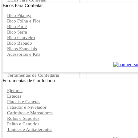
Bicos Para Confeitar
Bicos Para Confeitar
Bico Pitanga
Bico Folha e Flor
Bico Parlê
Bico Serra
Bico Chuveiro
Bico Babado
Bicos Especiais
Acessórios e Kits
Ferramentas de Confeitaria
Ferramentas de Confeitaria
Ejetores
Estecas
Pinceis e Canetas
Fatiador e Nivelador
Carimbos e Marcadores
Rolos e Suportes
Palito e Canudos
Tapetes e Antiaderentes