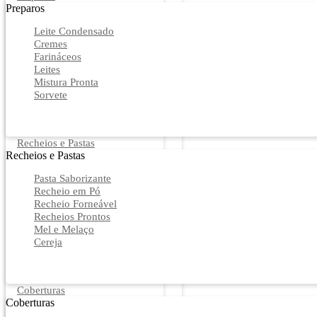
Preparos
Leite Condensado
Cremes
Farináceos
Leites
Mistura Pronta
Sorvete
Recheios e Pastas
Recheios e Pastas
Pasta Saborizante
Recheio em Pó
Recheio Forneável
Recheios Prontos
Mel e Melaço
Cereja
Coberturas
Coberturas