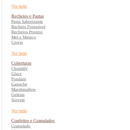
Ver tudo
Recheios e Pastas
Pasta Saborizante
Recheio Forneável
Recheios Prontos
Mel e Melaço
Cereja
Ver tudo
Coberturas
Chantilly
Glace
Fondant
Ganache
Marshmallow
Geleias
Sorvete
Ver tudo
Confeitos e Granulados
Granulado