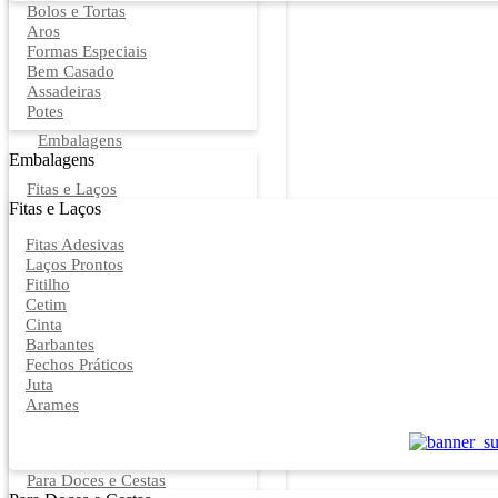
Bolos e Tortas
Aros
Formas Especiais
Bem Casado
Assadeiras
Potes
Embalagens
Embalagens
Fitas e Laços
Fitas e Laços
Fitas Adesivas
Laços Prontos
Fitilho
Cetim
Cinta
Barbantes
Fechos Práticos
Juta
Arames
Para Doces e Cestas