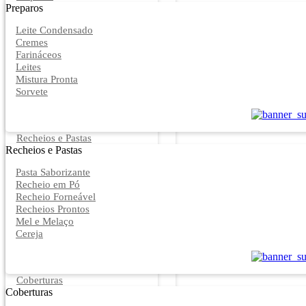
Preparos
Leite Condensado
Cremes
Farináceos
Leites
Mistura Pronta
Sorvete
Recheios e Pastas
Recheios e Pastas
Pasta Saborizante
Recheio em Pó
Recheio Forneável
Recheios Prontos
Mel e Melaço
Cereja
Coberturas
Coberturas