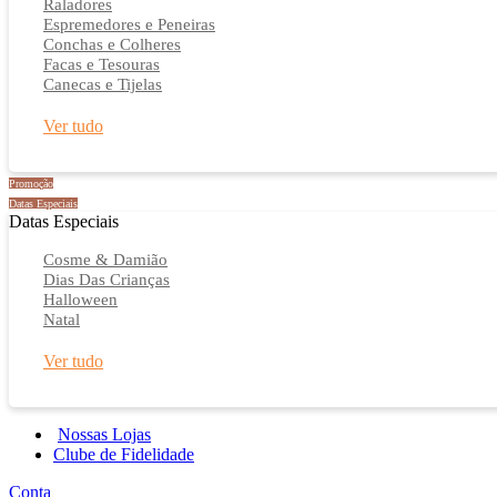
Raladores
Espremedores e Peneiras
Conchas e Colheres
Facas e Tesouras
Canecas e Tijelas
Ver tudo
Promoção
Datas Especiais
Datas Especiais
Cosme & Damião
Dias Das Crianças
Halloween
Natal
Ver tudo
Nossas Lojas
Clube de Fidelidade
Conta