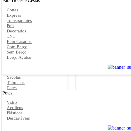
Para Doces e Cestas
Cones
Express
Transparentes
Poli
Decorados
TNT
Bem Casados
Com Berço
Sem Berço
Berço Avulso
Sacolas
Tubolatas
Potes
Potes
Vidro
Acrílicos
Plásticos
Descartáveis