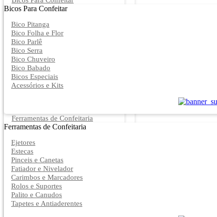
Bicos Para Confeitar
Bicos Para Confeitar
Bico Pitanga
Bico Folha e Flor
Bico Parlê
Bico Serra
Bico Chuveiro
Bico Babado
Bicos Especiais
Acessórios e Kits
Ferramentas de Confeitaria
Ferramentas de Confeitaria
Ejetores
Estecas
Pinceis e Canetas
Fatiador e Nivelador
Carimbos e Marcadores
Rolos e Suportes
Palito e Canudos
Tapetes e Antiaderentes