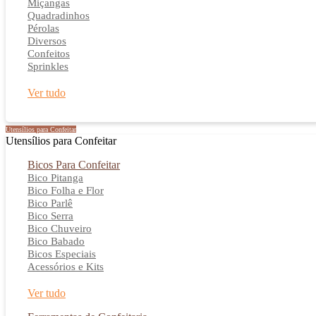
Miçangas
Quadradinhos
Pérolas
Diversos
Confeitos
Sprinkles
Ver tudo
Utensílios para Confeitar
Utensílios para Confeitar
Bicos Para Confeitar
Bico Pitanga
Bico Folha e Flor
Bico Parlê
Bico Serra
Bico Chuveiro
Bico Babado
Bicos Especiais
Acessórios e Kits
Ver tudo