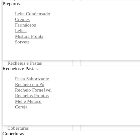
Preparos
Leite Condensado
Cremes
Farináceos
Leites
Mistura Pronta
Sorvete
Recheios e Pastas
Recheios e Pastas
Pasta Saborizante
Recheio em Pó
Recheio Forneável
Recheios Prontos
Mel e Melaço
Cereja
Coberturas
Coberturas