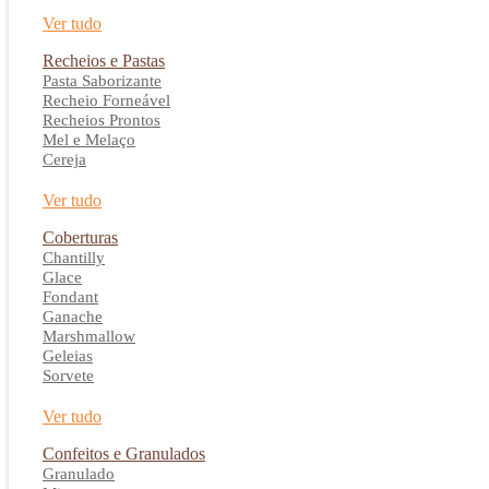
Ver tudo
Recheios e Pastas
Pasta Saborizante
Recheio Forneável
Recheios Prontos
Mel e Melaço
Cereja
Ver tudo
Coberturas
Chantilly
Glace
Fondant
Ganache
Marshmallow
Geleias
Sorvete
Ver tudo
Confeitos e Granulados
Granulado