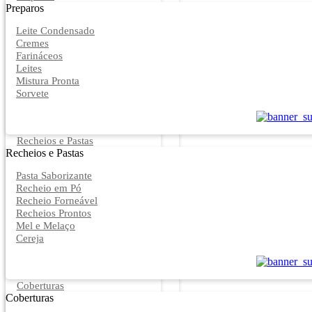
Preparos
Leite Condensado
Cremes
Farináceos
Leites
Mistura Pronta
Sorvete
Recheios e Pastas
Recheios e Pastas
Pasta Saborizante
Recheio em Pó
Recheio Forneável
Recheios Prontos
Mel e Melaço
Cereja
Coberturas
Coberturas