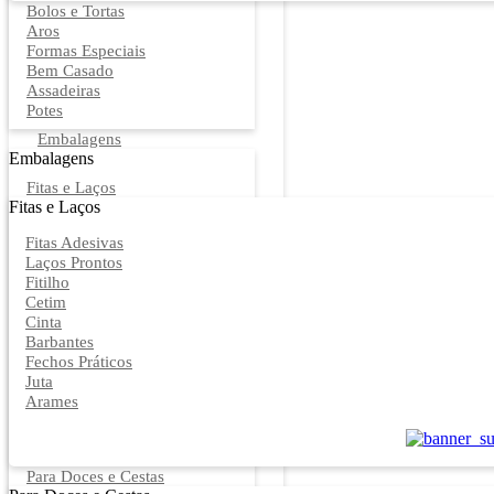
Bolos e Tortas
Aros
Formas Especiais
Bem Casado
Assadeiras
Potes
Embalagens
Embalagens
Fitas e Laços
Fitas e Laços
Fitas Adesivas
Laços Prontos
Fitilho
Cetim
Cinta
Barbantes
Fechos Práticos
Juta
Arames
Para Doces e Cestas