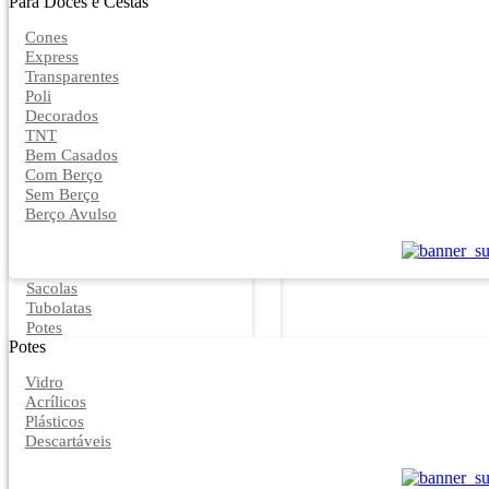
Para Doces e Cestas
Cones
Express
Transparentes
Poli
Decorados
TNT
Bem Casados
Com Berço
Sem Berço
Berço Avulso
Sacolas
Tubolatas
Potes
Potes
Vidro
Acrílicos
Plásticos
Descartáveis