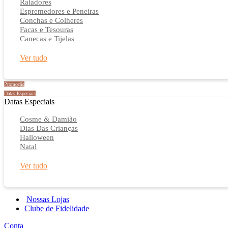
Raladores
Espremedores e Peneiras
Conchas e Colheres
Facas e Tesouras
Canecas e Tijelas
Ver tudo
Promoção
Datas Especiais
Datas Especiais
Cosme & Damião
Dias Das Crianças
Halloween
Natal
Ver tudo
Nossas Lojas
Clube de Fidelidade
Conta