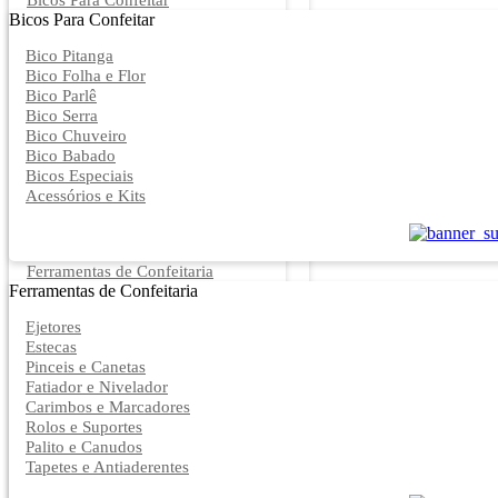
Bicos Para Confeitar
Bicos Para Confeitar
Bico Pitanga
Bico Folha e Flor
Bico Parlê
Bico Serra
Bico Chuveiro
Bico Babado
Bicos Especiais
Acessórios e Kits
Ferramentas de Confeitaria
Ferramentas de Confeitaria
Ejetores
Estecas
Pinceis e Canetas
Fatiador e Nivelador
Carimbos e Marcadores
Rolos e Suportes
Palito e Canudos
Tapetes e Antiaderentes