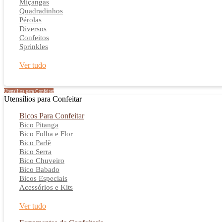
Miçangas
Quadradinhos
Pérolas
Diversos
Confeitos
Sprinkles
Ver tudo
Utensílios para Confeitar
Utensílios para Confeitar
Bicos Para Confeitar
Bico Pitanga
Bico Folha e Flor
Bico Parlê
Bico Serra
Bico Chuveiro
Bico Babado
Bicos Especiais
Acessórios e Kits
Ver tudo