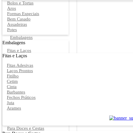
Bolos e Tortas
Aros
Formas Especiais
Bem Casado
Assadeiras
Potes
Embalagens
Embalagens
Fitas e Laços
Fitas e Laços
Fitas Adesivas
Laços Prontos
Fitilho
Cetim
Cinta
Barbantes
Fechos Práticos
Juta
Arames
Para Doces e Cestas