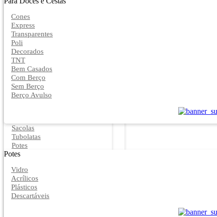
Para Doces e Cestas
Cones
Express
Transparentes
Poli
Decorados
TNT
Bem Casados
Com Berço
Sem Berço
Berço Avulso
Sacolas
Tubolatas
Potes
Potes
Vidro
Acrílicos
Plásticos
Descartáveis