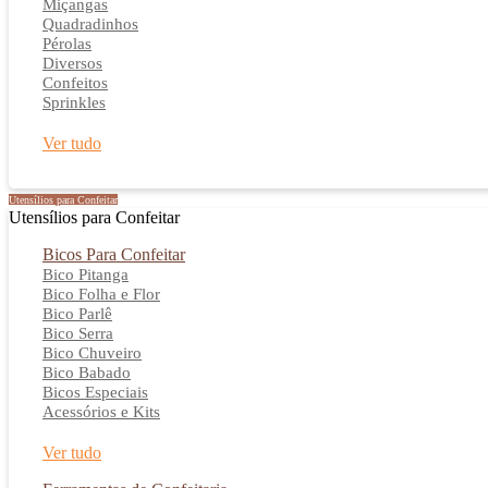
Miçangas
Quadradinhos
Pérolas
Diversos
Confeitos
Sprinkles
Ver tudo
Utensílios para Confeitar
Utensílios para Confeitar
Bicos Para Confeitar
Bico Pitanga
Bico Folha e Flor
Bico Parlê
Bico Serra
Bico Chuveiro
Bico Babado
Bicos Especiais
Acessórios e Kits
Ver tudo