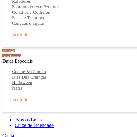
Raladores
Espremedores e Peneiras
Conchas e Colheres
Facas e Tesouras
Canecas e Tijelas
Ver tudo
Promoção
Datas Especiais
Datas Especiais
Cosme & Damião
Dias Das Crianças
Halloween
Natal
Ver tudo
Nossas Lojas
Clube de Fidelidade
Conta