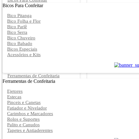
Bicos Para Confeitar
Bicos Para Confeitar
Bico Pitanga
Bico Folha e Flor
Bico Parlê
Bico Serra
Bico Chuveiro
Bico Babado
Bicos Especiais
Acessórios e Kits
Ferramentas de Confeitaria
Ferramentas de Confeitaria
Ejetores
Estecas
Pinceis e Canetas
Fatiador e Nivelador
Carimbos e Marcadores
Rolos e Suportes
Palito e Canudos
Tapetes e Antiaderentes