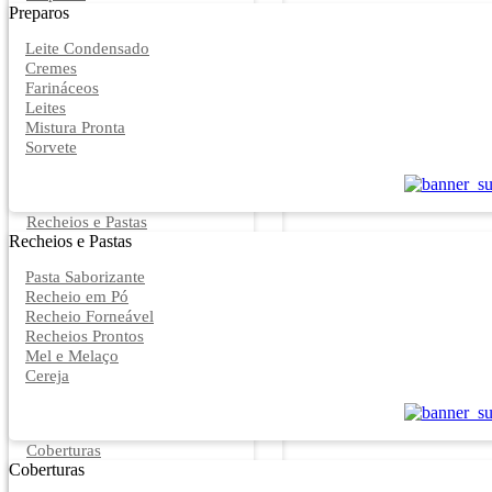
Preparos
Leite Condensado
Cremes
Farináceos
Leites
Mistura Pronta
Sorvete
Recheios e Pastas
Recheios e Pastas
Pasta Saborizante
Recheio em Pó
Recheio Forneável
Recheios Prontos
Mel e Melaço
Cereja
Coberturas
Coberturas