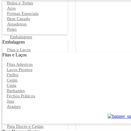
Bolos e Tortas
Aros
Formas Especiais
Bem Casado
Assadeiras
Potes
Embalagens
Embalagens
Fitas e Laços
Fitas e Laços
Fitas Adesivas
Laços Prontos
Fitilho
Cetim
Cinta
Barbantes
Fechos Práticos
Juta
Arames
Para Doces e Cestas