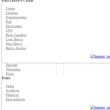
Para Doces e Cestas
Cones
Express
Transparentes
Poli
Decorados
TNT
Bem Casados
Com Berço
Sem Berço
Berço Avulso
Sacolas
Tubolatas
Potes
Potes
Vidro
Acrílicos
Plásticos
Descartáveis