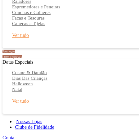
Raladores
Espremedores e Peneiras
Conchas e Colheres
Facas e Tesouras
Canecas e Tijelas
Ver tudo
Promoção
Datas Especiais
Datas Especiais
Cosme & Damião
Dias Das Crianças
Halloween
Natal
Ver tudo
Nossas Lojas
Clube de Fidelidade
Conta