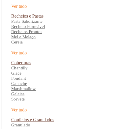
Ver tudo
Recheios e Pastas
Pasta Saborizante
Recheio Forneável
Recheios Prontos
Mel e Melaço
Cereja
Ver tudo
Coberturas
Chantilly
Glace
Fondant
Ganache
Marshmallow
Geleias
Sorvete
Ver tudo
Confeitos e Granulados
Granulado