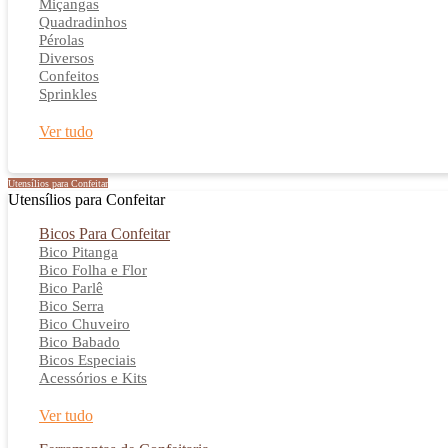
Miçangas
Quadradinhos
Pérolas
Diversos
Confeitos
Sprinkles
Ver tudo
Utensílios para Confeitar
Utensílios para Confeitar
Bicos Para Confeitar
Bico Pitanga
Bico Folha e Flor
Bico Parlê
Bico Serra
Bico Chuveiro
Bico Babado
Bicos Especiais
Acessórios e Kits
Ver tudo