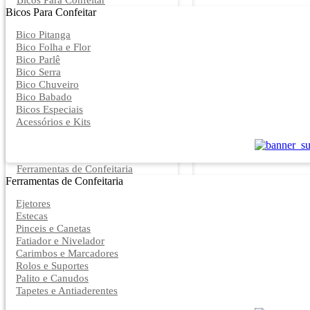
Bicos Para Confeitar
Bicos Para Confeitar
Bico Pitanga
Bico Folha e Flor
Bico Parlê
Bico Serra
Bico Chuveiro
Bico Babado
Bicos Especiais
Acessórios e Kits
Ferramentas de Confeitaria
Ferramentas de Confeitaria
Ejetores
Estecas
Pinceis e Canetas
Fatiador e Nivelador
Carimbos e Marcadores
Rolos e Suportes
Palito e Canudos
Tapetes e Antiaderentes