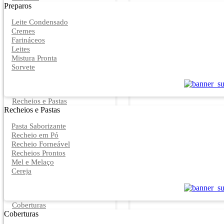
Preparos
Leite Condensado
Cremes
Farináceos
Leites
Mistura Pronta
Sorvete
Recheios e Pastas
Recheios e Pastas
Pasta Saborizante
Recheio em Pó
Recheio Forneável
Recheios Prontos
Mel e Melaço
Cereja
Coberturas
Coberturas