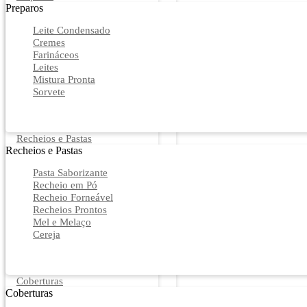
Preparos
Leite Condensado
Cremes
Farináceos
Leites
Mistura Pronta
Sorvete
Recheios e Pastas
Recheios e Pastas
Pasta Saborizante
Recheio em Pó
Recheio Forneável
Recheios Prontos
Mel e Melaço
Cereja
Coberturas
Coberturas