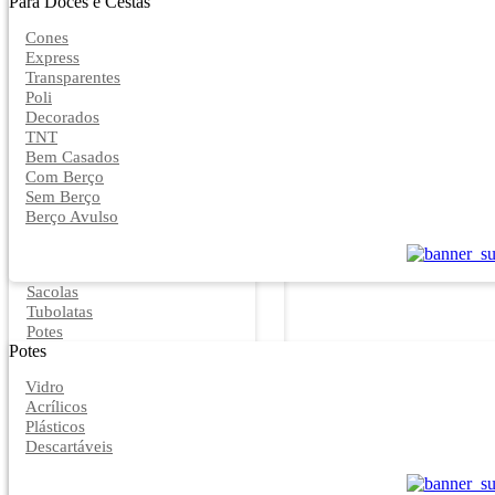
Para Doces e Cestas
Cones
Express
Transparentes
Poli
Decorados
TNT
Bem Casados
Com Berço
Sem Berço
Berço Avulso
Sacolas
Tubolatas
Potes
Potes
Vidro
Acrílicos
Plásticos
Descartáveis