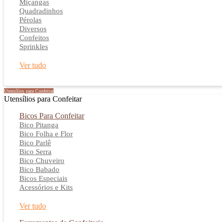
Miçangas
Quadradinhos
Pérolas
Diversos
Confeitos
Sprinkles
Ver tudo
Utensílios para Confeitar
Utensílios para Confeitar
Bicos Para Confeitar
Bico Pitanga
Bico Folha e Flor
Bico Parlê
Bico Serra
Bico Chuveiro
Bico Babado
Bicos Especiais
Acessórios e Kits
Ver tudo