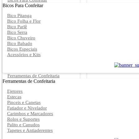
Bicos Para Confeitar
Bicos Para Confeitar
Bico Pitanga
Bico Folha e Flor
Bico Parlê
Bico Serra
Bico Chuveiro
Bico Babado
Bicos Especiais
Acessórios e Kits
Ferramentas de Confeitaria
Ferramentas de Confeitaria
Ejetores
Estecas
Pinceis e Canetas
Fatiador e Nivelador
Carimbos e Marcadores
Rolos e Suportes
Palito e Canudos
Tapetes e Antiaderentes