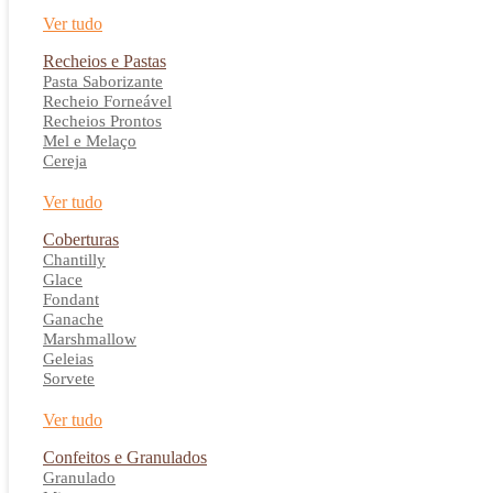
Ver tudo
Recheios e Pastas
Pasta Saborizante
Recheio Forneável
Recheios Prontos
Mel e Melaço
Cereja
Ver tudo
Coberturas
Chantilly
Glace
Fondant
Ganache
Marshmallow
Geleias
Sorvete
Ver tudo
Confeitos e Granulados
Granulado