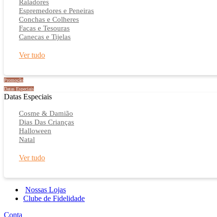
Raladores
Espremedores e Peneiras
Conchas e Colheres
Facas e Tesouras
Canecas e Tijelas
Ver tudo
Promoção
Datas Especiais
Datas Especiais
Cosme & Damião
Dias Das Crianças
Halloween
Natal
Ver tudo
Nossas Lojas
Clube de Fidelidade
Conta