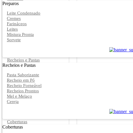
Preparos
Leite Condensado
Cremes
Farináceos
Leites
Mistura Pronta
Sorvete
Recheios e Pastas
Recheios e Pastas
Pasta Saborizante
Recheio em Pó
Recheio Forneável
Recheios Prontos
Mel e Melaço
Cereja
Coberturas
Coberturas