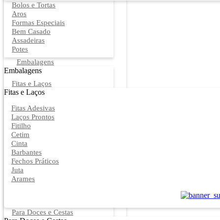
Bolos e Tortas
Aros
Formas Especiais
Bem Casado
Assadeiras
Potes
Embalagens
Embalagens
Fitas e Laços
Fitas e Laços
Fitas Adesivas
Laços Prontos
Fitilho
Cetim
Cinta
Barbantes
Fechos Práticos
Juta
Arames
Para Doces e Cestas