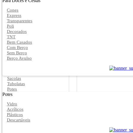
Para Doces e Cestas
Cones
Express
Transparentes
Poli
Decorados
TNT
Bem Casados
Com Berço
Sem Berço
Berço Avulso
Sacolas
Tubolatas
Potes
Potes
Vidro
Acrílicos
Plásticos
Descartáveis