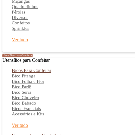
Miçangas
Quadradinhos
Pérolas
Diversos
Confeitos
Sprinkles
Ver tudo
Utensílios para Confeitar
Utensílios para Confeitar
Bicos Para Confeitar
Bico Pitanga
Bico Folha e Flor
Bico Parlê
Bico Serra
Bico Chuveiro
Bico Babado
Bicos Especiais
Acessórios e Kits
Ver tudo