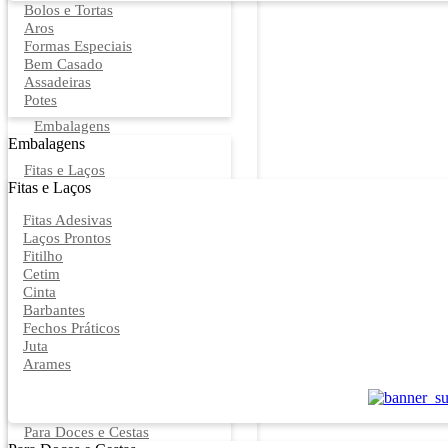
Bolos e Tortas
Aros
Formas Especiais
Bem Casado
Assadeiras
Potes
Embalagens
Embalagens
Fitas e Laços
Fitas e Laços
Fitas Adesivas
Laços Prontos
Fitilho
Cetim
Cinta
Barbantes
Fechos Práticos
Juta
Arames
Para Doces e Cestas