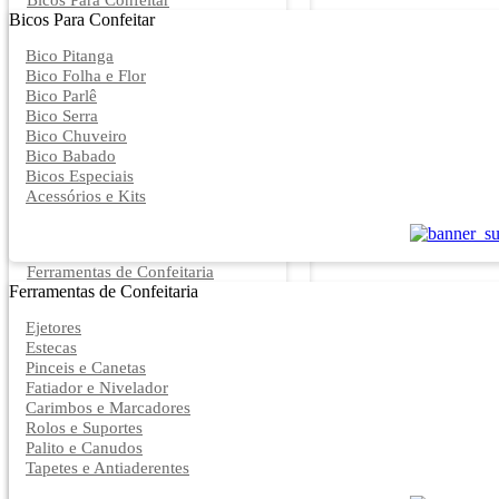
Bicos Para Confeitar
Bicos Para Confeitar
Bico Pitanga
Bico Folha e Flor
Bico Parlê
Bico Serra
Bico Chuveiro
Bico Babado
Bicos Especiais
Acessórios e Kits
Ferramentas de Confeitaria
Ferramentas de Confeitaria
Ejetores
Estecas
Pinceis e Canetas
Fatiador e Nivelador
Carimbos e Marcadores
Rolos e Suportes
Palito e Canudos
Tapetes e Antiaderentes