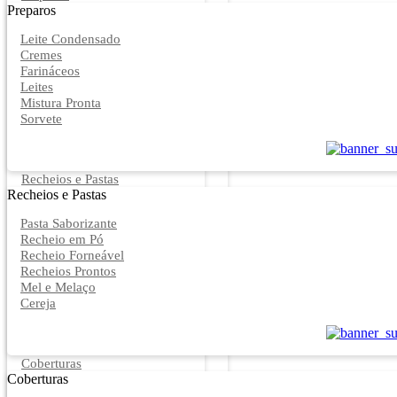
Preparos
Leite Condensado
Cremes
Farináceos
Leites
Mistura Pronta
Sorvete
Recheios e Pastas
Recheios e Pastas
Pasta Saborizante
Recheio em Pó
Recheio Forneável
Recheios Prontos
Mel e Melaço
Cereja
Coberturas
Coberturas