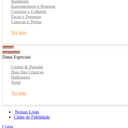
Raladores
Espremedores e Peneiras
Conchas e Colheres
Facas e Tesouras
Canecas e Tijelas
Ver tudo
Promoção
Datas Especiais
Datas Especiais
Cosme & Damião
Dias Das Crianças
Halloween
Natal
Ver tudo
Nossas Lojas
Clube de Fidelidade
Conta