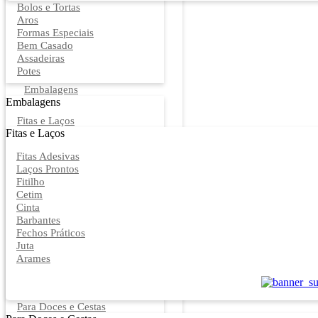
Bolos e Tortas
Aros
Formas Especiais
Bem Casado
Assadeiras
Potes
Embalagens
Embalagens
Fitas e Laços
Fitas e Laços
Fitas Adesivas
Laços Prontos
Fitilho
Cetim
Cinta
Barbantes
Fechos Práticos
Juta
Arames
Para Doces e Cestas