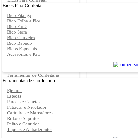
Bicos Para Confeitar
Bicos Para Confeitar
Bico Pitanga
Bico Folha e Flor
Bico Parlê
Bico Serra
Bico Chuveiro
Bico Babado
Bicos Especiais
Acessórios e Kits
Ferramentas de Confeitaria
Ferramentas de Confeitaria
Ejetores
Estecas
Pinceis e Canetas
Fatiador e Nivelador
Carimbos e Marcadores
Rolos e Suportes
Palito e Canudos
Tapetes e Antiaderentes