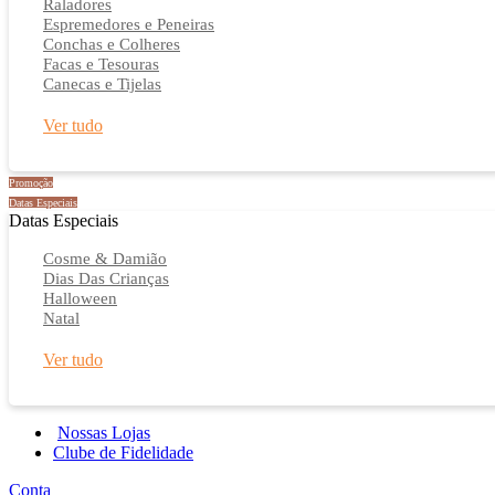
Raladores
Espremedores e Peneiras
Conchas e Colheres
Facas e Tesouras
Canecas e Tijelas
Ver tudo
Promoção
Datas Especiais
Datas Especiais
Cosme & Damião
Dias Das Crianças
Halloween
Natal
Ver tudo
Nossas Lojas
Clube de Fidelidade
Conta