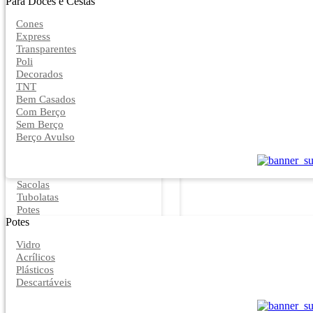
Para Doces e Cestas
Cones
Express
Transparentes
Poli
Decorados
TNT
Bem Casados
Com Berço
Sem Berço
Berço Avulso
Sacolas
Tubolatas
Potes
Potes
Vidro
Acrílicos
Plásticos
Descartáveis