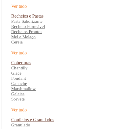
Ver tudo
Recheios e Pastas
Pasta Saborizante
Recheio Forneável
Recheios Prontos
Mel e Melaço
Cereja
Ver tudo
Coberturas
Chantilly
Glace
Fondant
Ganache
Marshmallow
Geleias
Sorvete
Ver tudo
Confeitos e Granulados
Granulado