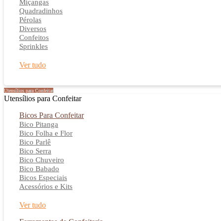
Miçangas
Quadradinhos
Pérolas
Diversos
Confeitos
Sprinkles
Ver tudo
Utensílios para Confeitar
Utensílios para Confeitar
Bicos Para Confeitar
Bico Pitanga
Bico Folha e Flor
Bico Parlê
Bico Serra
Bico Chuveiro
Bico Babado
Bicos Especiais
Acessórios e Kits
Ver tudo