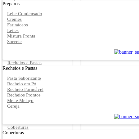
Preparos
Leite Condensado
Cremes
Farináceos
Leites
Mistura Pronta
Sorvete
Recheios e Pastas
Recheios e Pastas
Pasta Saborizante
Recheio em Pó
Recheio Forneável
Recheios Prontos
Mel e Melaço
Cereja
Coberturas
Coberturas