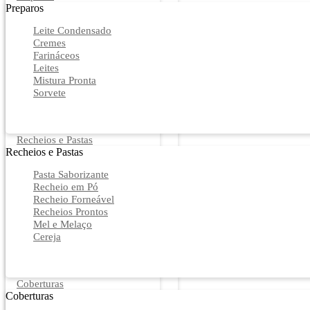
Preparos
Leite Condensado
Cremes
Farináceos
Leites
Mistura Pronta
Sorvete
Recheios e Pastas
Recheios e Pastas
Pasta Saborizante
Recheio em Pó
Recheio Forneável
Recheios Prontos
Mel e Melaço
Cereja
Coberturas
Coberturas