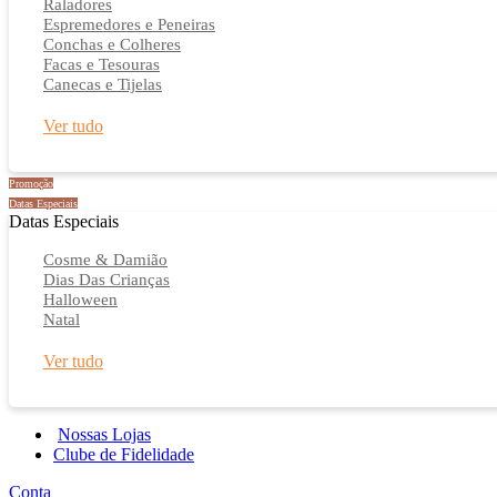
Raladores
Espremedores e Peneiras
Conchas e Colheres
Facas e Tesouras
Canecas e Tijelas
Ver tudo
Promoção
Datas Especiais
Datas Especiais
Cosme & Damião
Dias Das Crianças
Halloween
Natal
Ver tudo
Nossas Lojas
Clube de Fidelidade
Conta