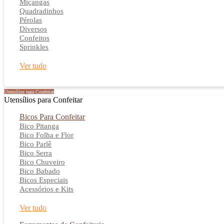
Miçangas
Quadradinhos
Pérolas
Diversos
Confeitos
Sprinkles
Ver tudo
Utensílios para Confeitar
Utensílios para Confeitar
Bicos Para Confeitar
Bico Pitanga
Bico Folha e Flor
Bico Parlê
Bico Serra
Bico Chuveiro
Bico Babado
Bicos Especiais
Acessórios e Kits
Ver tudo