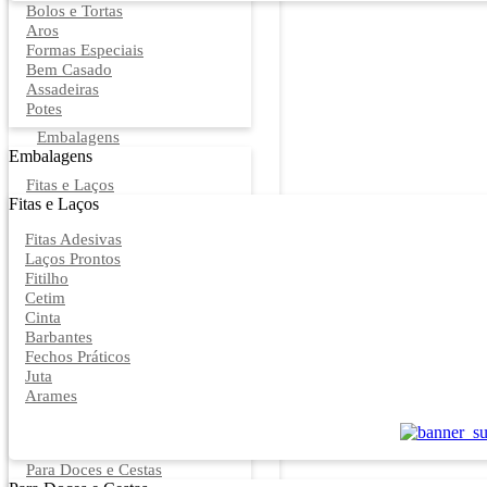
Bolos e Tortas
Aros
Formas Especiais
Bem Casado
Assadeiras
Potes
Embalagens
Embalagens
Fitas e Laços
Fitas e Laços
Fitas Adesivas
Laços Prontos
Fitilho
Cetim
Cinta
Barbantes
Fechos Práticos
Juta
Arames
Para Doces e Cestas