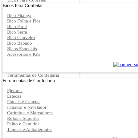
Bicos Para Confeitar
Bicos Para Confeitar
Bico Pitanga
Bico Folha e Flor
Bico Parlê
Bico Serra
Bico Chuveiro
Bico Babado
Bicos Especiais
Acessórios e Kits
Ferramentas de Confeitaria
Ferramentas de Confeitaria
Ejetores
Estecas
Pinceis e Canetas
Fatiador e Nivelador
Carimbos e Marcadores
Rolos e Suportes
Palito e Canudos
Tapetes e Antiaderentes