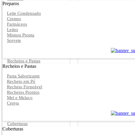
Preparos
Leite Condensado
Cremes
Farináceos
Leites
Mistura Pronta
Sorvete
Recheios e Pastas
Recheios e Pastas
Pasta Saborizante
Recheio em Pó
Recheio Forneável
Recheios Prontos
Mel e Melaço
Cereja
Coberturas
Coberturas