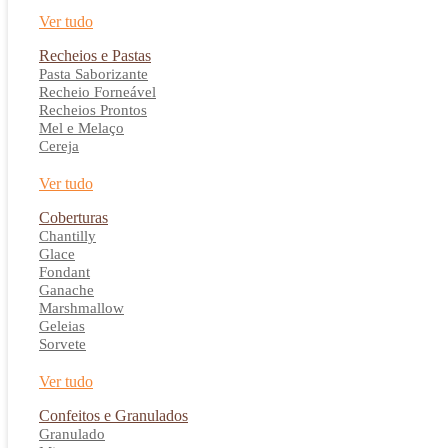
Ver tudo
Recheios e Pastas
Pasta Saborizante
Recheio Forneável
Recheios Prontos
Mel e Melaço
Cereja
Ver tudo
Coberturas
Chantilly
Glace
Fondant
Ganache
Marshmallow
Geleias
Sorvete
Ver tudo
Confeitos e Granulados
Granulado