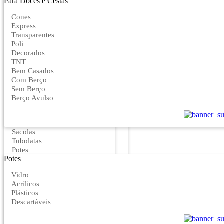
Para Doces e Cestas
Cones
Express
Transparentes
Poli
Decorados
TNT
Bem Casados
Com Berço
Sem Berço
Berço Avulso
Sacolas
Tubolatas
Potes
Potes
Vidro
Acrílicos
Plásticos
Descartáveis