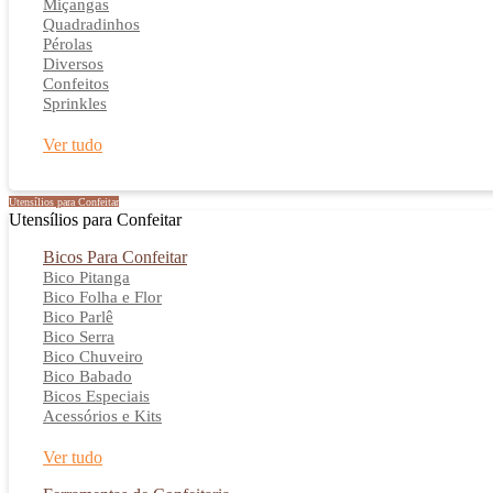
Miçangas
Quadradinhos
Pérolas
Diversos
Confeitos
Sprinkles
Ver tudo
Utensílios para Confeitar
Utensílios para Confeitar
Bicos Para Confeitar
Bico Pitanga
Bico Folha e Flor
Bico Parlê
Bico Serra
Bico Chuveiro
Bico Babado
Bicos Especiais
Acessórios e Kits
Ver tudo