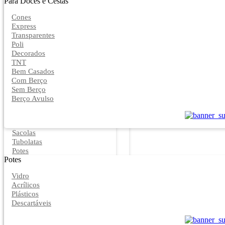
Para Doces e Cestas
Cones
Express
Transparentes
Poli
Decorados
TNT
Bem Casados
Com Berço
Sem Berço
Berço Avulso
Sacolas
Tubolatas
Potes
Potes
Vidro
Acrílicos
Plásticos
Descartáveis