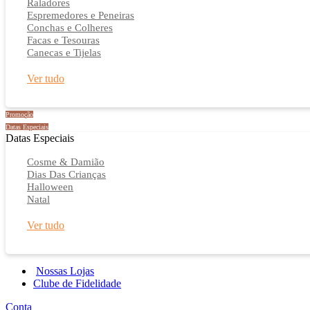
Raladores
Espremedores e Peneiras
Conchas e Colheres
Facas e Tesouras
Canecas e Tijelas
Ver tudo
Promoção
Datas Especiais
Datas Especiais
Cosme & Damião
Dias Das Crianças
Halloween
Natal
Ver tudo
Nossas Lojas
Clube de Fidelidade
Conta