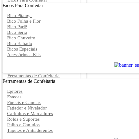
Bicos Para Confeitar
Bicos Para Confeitar
Bico Pitanga
Bico Folha e Flor
Bico Parlê
Bico Serra
Bico Chuveiro
Bico Babado
Bicos Especiais
Acessórios e Kits
Ferramentas de Confeitaria
Ferramentas de Confeitaria
Ejetores
Estecas
Pinceis e Canetas
Fatiador e Nivelador
Carimbos e Marcadores
Rolos e Suportes
Palito e Canudos
Tapetes e Antiaderentes