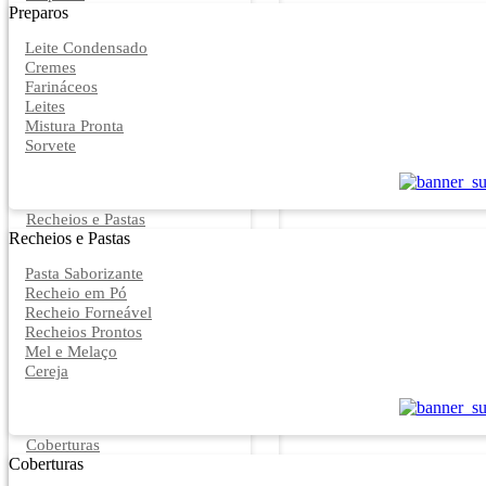
Preparos
Leite Condensado
Cremes
Farináceos
Leites
Mistura Pronta
Sorvete
Recheios e Pastas
Recheios e Pastas
Pasta Saborizante
Recheio em Pó
Recheio Forneável
Recheios Prontos
Mel e Melaço
Cereja
Coberturas
Coberturas