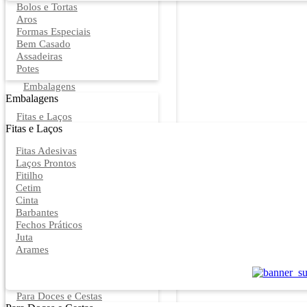
Bolos e Tortas
Aros
Formas Especiais
Bem Casado
Assadeiras
Potes
Embalagens
Embalagens
Fitas e Laços
Fitas e Laços
Fitas Adesivas
Laços Prontos
Fitilho
Cetim
Cinta
Barbantes
Fechos Práticos
Juta
Arames
Para Doces e Cestas