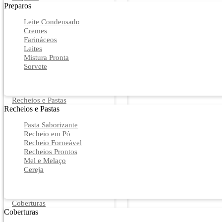
Preparos
Leite Condensado
Cremes
Farináceos
Leites
Mistura Pronta
Sorvete
Recheios e Pastas
Recheios e Pastas
Pasta Saborizante
Recheio em Pó
Recheio Forneável
Recheios Prontos
Mel e Melaço
Cereja
Coberturas
Coberturas