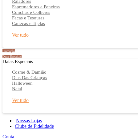
Raladores
Espremedores e Peneiras
Conchas e Colheres
Facas e Tesouras
Canecas e Tijelas
Ver tudo
Promoção
Datas Especiais
Datas Especiais
Cosme & Damião
Dias Das Crianças
Halloween
Natal
Ver tudo
Nossas Lojas
Clube de Fidelidade
Conta