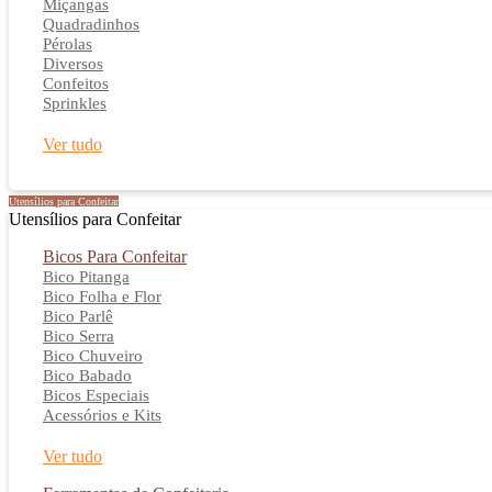
Miçangas
Quadradinhos
Pérolas
Diversos
Confeitos
Sprinkles
Ver tudo
Utensílios para Confeitar
Utensílios para Confeitar
Bicos Para Confeitar
Bico Pitanga
Bico Folha e Flor
Bico Parlê
Bico Serra
Bico Chuveiro
Bico Babado
Bicos Especiais
Acessórios e Kits
Ver tudo