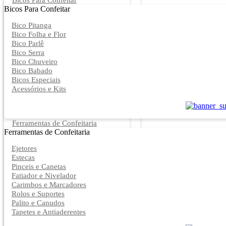
Bicos Para Confeitar
Bicos Para Confeitar
Bico Pitanga
Bico Folha e Flor
Bico Parlê
Bico Serra
Bico Chuveiro
Bico Babado
Bicos Especiais
Acessórios e Kits
Ferramentas de Confeitaria
Ferramentas de Confeitaria
Ejetores
Estecas
Pinceis e Canetas
Fatiador e Nivelador
Carimbos e Marcadores
Rolos e Suportes
Palito e Canudos
Tapetes e Antiaderentes