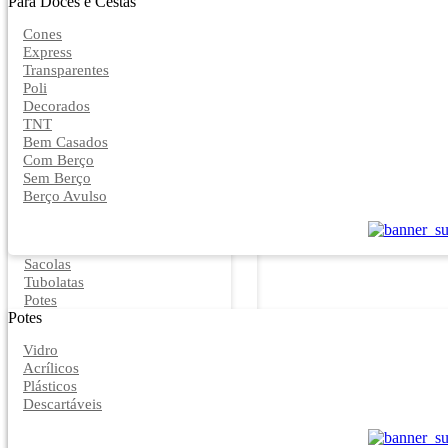
Para Doces e Cestas
Cones
Express
Transparentes
Poli
Decorados
TNT
Bem Casados
Com Berço
Sem Berço
Berço Avulso
Sacolas
Tubolatas
Potes
Potes
Vidro
Acrílicos
Plásticos
Descartáveis