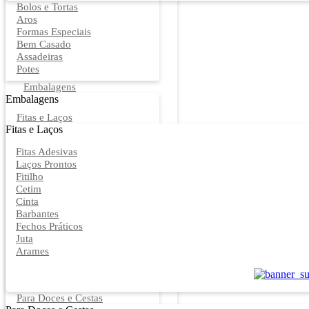
Bolos e Tortas
Aros
Formas Especiais
Bem Casado
Assadeiras
Potes
Embalagens
Embalagens
Fitas e Laços
Fitas e Laços
Fitas Adesivas
Laços Prontos
Fitilho
Cetim
Cinta
Barbantes
Fechos Práticos
Juta
Arames
Para Doces e Cestas