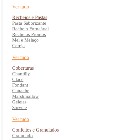
Ver tudo
Recheios e Pastas
Pasta Saborizante
Recheio Forneável
Recheios Prontos
Mel e Melaço
Cereja
Ver tudo
Coberturas
Chantilly
Glace
Fondant
Ganache
Marshmallow
Geleias
Sorvete
Ver tudo
Confeitos e Granulados
Granulado