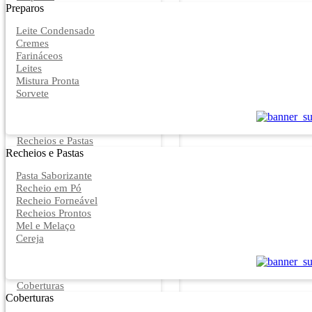
Preparos
Leite Condensado
Cremes
Farináceos
Leites
Mistura Pronta
Sorvete
Recheios e Pastas
Recheios e Pastas
Pasta Saborizante
Recheio em Pó
Recheio Forneável
Recheios Prontos
Mel e Melaço
Cereja
Coberturas
Coberturas