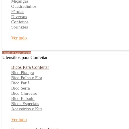
Miçangas
Quadradinhos
Pérolas
Diversos
Confeitos
Sprinkles
Ver tudo
Utensílios para Confeitar
Utensílios para Confeitar
Bicos Para Confeitar
Bico Pitanga
Bico Folha e Flor
Bico Parlê
Bico Serra
Bico Chuveiro
Bico Babado
Bicos Especiais
Acessórios e Kits
Ver tudo