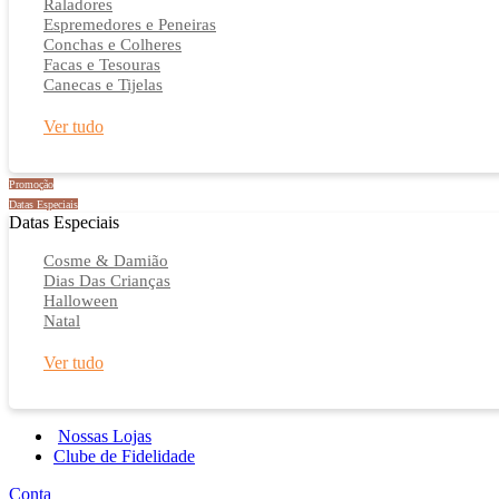
Raladores
Espremedores e Peneiras
Conchas e Colheres
Facas e Tesouras
Canecas e Tijelas
Ver tudo
Promoção
Datas Especiais
Datas Especiais
Cosme & Damião
Dias Das Crianças
Halloween
Natal
Ver tudo
Nossas Lojas
Clube de Fidelidade
Conta