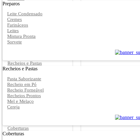
Preparos
Leite Condensado
Cremes
Farináceos
Leites
Mistura Pronta
Sorvete
Recheios e Pastas
Recheios e Pastas
Pasta Saborizante
Recheio em Pó
Recheio Forneável
Recheios Prontos
Mel e Melaço
Cereja
Coberturas
Coberturas