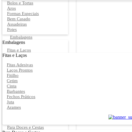
Bolos e Tortas
Aros
Formas Especiais
Bem Casado
Assadeiras
Potes
Embalagens
Embalagens
Fitas e Laços
Fitas e Laços
Fitas Adesivas
Laços Prontos
Fitilho
Cetim
Cinta
Barbantes
Fechos Práticos
Juta
Arames
Para Doces e Cestas