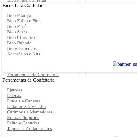
Bicos Para Confeitar
Bicos Para Confeitar
Bico Pitanga
Bico Folha e Flor
Bico Parlê
Bico Serra
Bico Chuveiro
Bico Babado
Bicos Especiais
Acessórios e Kits
Ferramentas de Confeitaria
Ferramentas de Confeitaria
Ejetores
Estecas
Pinceis e Canetas
Fatiador e Nivelador
Carimbos e Marcadores
Rolos e Suportes
Palito e Canudos
Tapetes e Antiaderentes