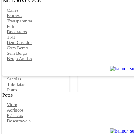
Para Doces e Cestas
Cones
Express
Transparentes
Poli
Decorados
TNT
Bem Casados
Com Berço
Sem Berço
Berço Avulso
Sacolas
Tubolatas
Potes
Potes
Vidro
Acrílicos
Plásticos
Descartáveis