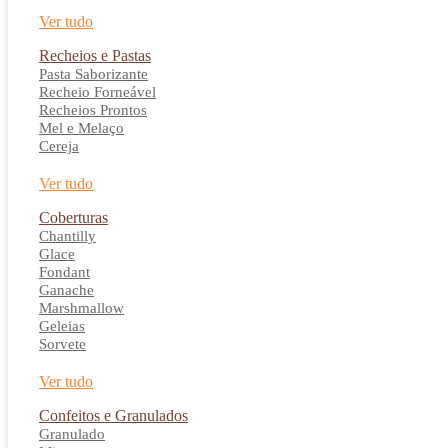
Ver tudo
Recheios e Pastas
Pasta Saborizante
Recheio Forneável
Recheios Prontos
Mel e Melaço
Cereja
Ver tudo
Coberturas
Chantilly
Glace
Fondant
Ganache
Marshmallow
Geleias
Sorvete
Ver tudo
Confeitos e Granulados
Granulado