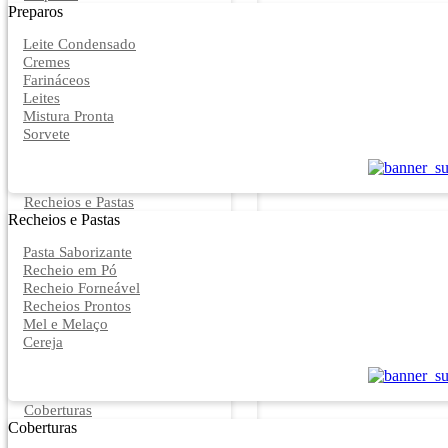
Preparos
Leite Condensado
Cremes
Farináceos
Leites
Mistura Pronta
Sorvete
Recheios e Pastas
Recheios e Pastas
Pasta Saborizante
Recheio em Pó
Recheio Forneável
Recheios Prontos
Mel e Melaço
Cereja
Coberturas
Coberturas