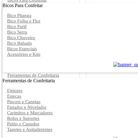
Bicos Para Confeitar
Bicos Para Confeitar
Bico Pitanga
Bico Folha e Flor
Bico Parlê
Bico Serra
Bico Chuveiro
Bico Babado
Bicos Especiais
Acessórios e Kits
Ferramentas de Confeitaria
Ferramentas de Confeitaria
Ejetores
Estecas
Pinceis e Canetas
Fatiador e Nivelador
Carimbos e Marcadores
Rolos e Suportes
Palito e Canudos
Tapetes e Antiaderentes