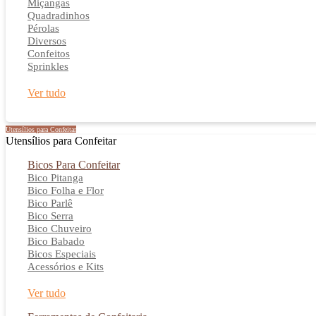
Miçangas
Quadradinhos
Pérolas
Diversos
Confeitos
Sprinkles
Ver tudo
Utensílios para Confeitar
Utensílios para Confeitar
Bicos Para Confeitar
Bico Pitanga
Bico Folha e Flor
Bico Parlê
Bico Serra
Bico Chuveiro
Bico Babado
Bicos Especiais
Acessórios e Kits
Ver tudo