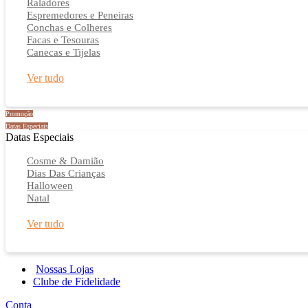
Raladores
Espremedores e Peneiras
Conchas e Colheres
Facas e Tesouras
Canecas e Tijelas
Ver tudo
Promoção
Datas Especiais
Datas Especiais
Cosme & Damião
Dias Das Crianças
Halloween
Natal
Ver tudo
Nossas Lojas
Clube de Fidelidade
Conta