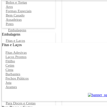
Bolos e Tortas
Aros
Formas Especiais
Bem Casado
Assadeiras
Potes
Embalagens
Embalagens
Fitas e Laços
Fitas e Laços
Fitas Adesivas
Laços Prontos
Fitilho
Cetim
Cinta
Barbantes
Fechos Práticos
Juta
Arames
Para Doces e Cestas