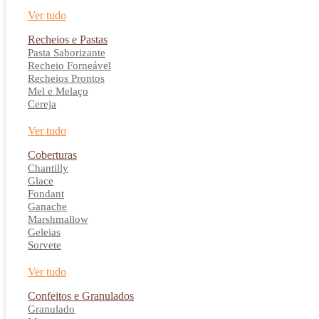
Ver tudo
Recheios e Pastas
Pasta Saborizante
Recheio Forneável
Recheios Prontos
Mel e Melaço
Cereja
Ver tudo
Coberturas
Chantilly
Glace
Fondant
Ganache
Marshmallow
Geleias
Sorvete
Ver tudo
Confeitos e Granulados
Granulado