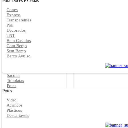
Para Doces e Cestas
Cones
Express
Transparentes
Poli
Decorados
TNT
Bem Casados
Com Berço
Sem Berço
Berço Avulso
Sacolas
Tubolatas
Potes
Potes
Vidro
Acrílicos
Plásticos
Descartáveis