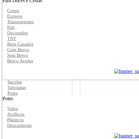
Para Doces e Cestas
Cones
Express
Transparentes
Poli
Decorados
TNT
Bem Casados
Com Berço
Sem Berço
Berço Avulso
Sacolas
Tubolatas
Potes
Potes
Vidro
Acrílicos
Plásticos
Descartáveis