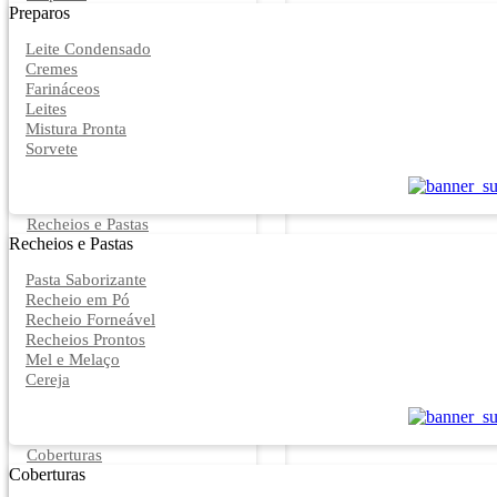
Preparos
Leite Condensado
Cremes
Farináceos
Leites
Mistura Pronta
Sorvete
Recheios e Pastas
Recheios e Pastas
Pasta Saborizante
Recheio em Pó
Recheio Forneável
Recheios Prontos
Mel e Melaço
Cereja
Coberturas
Coberturas