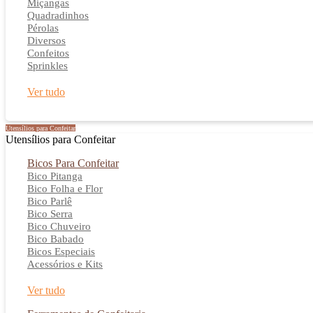
Miçangas
Quadradinhos
Pérolas
Diversos
Confeitos
Sprinkles
Ver tudo
Utensílios para Confeitar
Utensílios para Confeitar
Bicos Para Confeitar
Bico Pitanga
Bico Folha e Flor
Bico Parlê
Bico Serra
Bico Chuveiro
Bico Babado
Bicos Especiais
Acessórios e Kits
Ver tudo