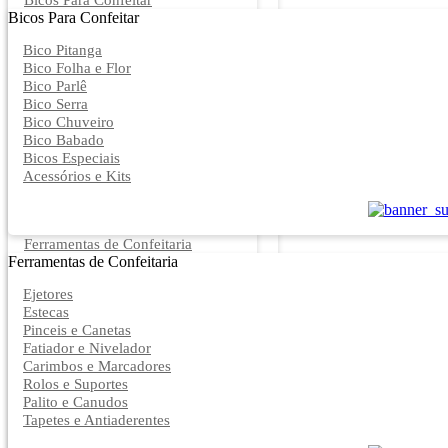
Bicos Para Confeitar
Bicos Para Confeitar
Bico Pitanga
Bico Folha e Flor
Bico Parlê
Bico Serra
Bico Chuveiro
Bico Babado
Bicos Especiais
Acessórios e Kits
Ferramentas de Confeitaria
Ferramentas de Confeitaria
Ejetores
Estecas
Pinceis e Canetas
Fatiador e Nivelador
Carimbos e Marcadores
Rolos e Suportes
Palito e Canudos
Tapetes e Antiaderentes