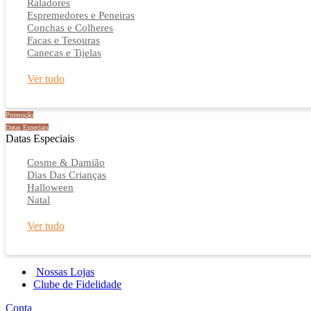
Raladores
Espremedores e Peneiras
Conchas e Colheres
Facas e Tesouras
Canecas e Tijelas
Ver tudo
Promoção
Datas Especiais
Datas Especiais
Cosme & Damião
Dias Das Crianças
Halloween
Natal
Ver tudo
Nossas Lojas
Clube de Fidelidade
Conta