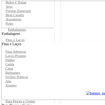
Bolos e Tortas
Aros
Formas Especiais
Bem Casado
Assadeiras
Potes
Embalagens
Embalagens
Fitas e Laços
Fitas e Laços
Fitas Adesivas
Laços Prontos
Fitilho
Cetim
Cinta
Barbantes
Fechos Práticos
Juta
Arames
Para Doces e Cestas