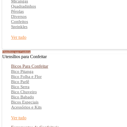
Miçangas
Quadradinhos
Pérolas
Diversos
Confeitos
Sprinkles
Ver tudo
Utensílios para Confeitar
Utensílios para Confeitar
Bicos Para Confeitar
Bico Pitanga
Bico Folha e Flor
Bico Parlê
Bico Serra
Bico Chuveiro
Bico Babado
Bicos Especiais
Acessórios e Kits
Ver tudo