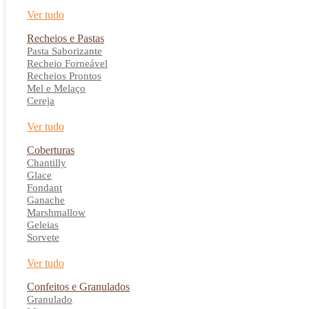
Ver tudo
Recheios e Pastas
Pasta Saborizante
Recheio Forneável
Recheios Prontos
Mel e Melaço
Cereja
Ver tudo
Coberturas
Chantilly
Glace
Fondant
Ganache
Marshmallow
Geleias
Sorvete
Ver tudo
Confeitos e Granulados
Granulado