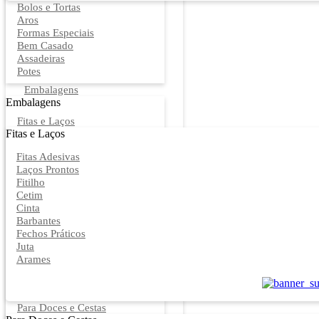
Bolos e Tortas
Aros
Formas Especiais
Bem Casado
Assadeiras
Potes
Embalagens
Embalagens
Fitas e Laços
Fitas e Laços
Fitas Adesivas
Laços Prontos
Fitilho
Cetim
Cinta
Barbantes
Fechos Práticos
Juta
Arames
Para Doces e Cestas