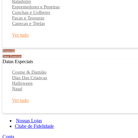
Raladores
Espremedores e Peneiras
Conchas e Colheres
Facas e Tesouras
Canecas e Tijelas
Ver tudo
Promoção
Datas Especiais
Datas Especiais
Cosme & Damião
Dias Das Crianças
Halloween
Natal
Ver tudo
Nossas Lojas
Clube de Fidelidade
Conta