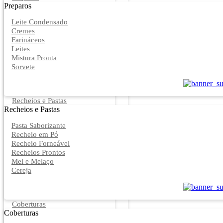
Preparos
Leite Condensado
Cremes
Farináceos
Leites
Mistura Pronta
Sorvete
Recheios e Pastas
Recheios e Pastas
Pasta Saborizante
Recheio em Pó
Recheio Forneável
Recheios Prontos
Mel e Melaço
Cereja
Coberturas
Coberturas