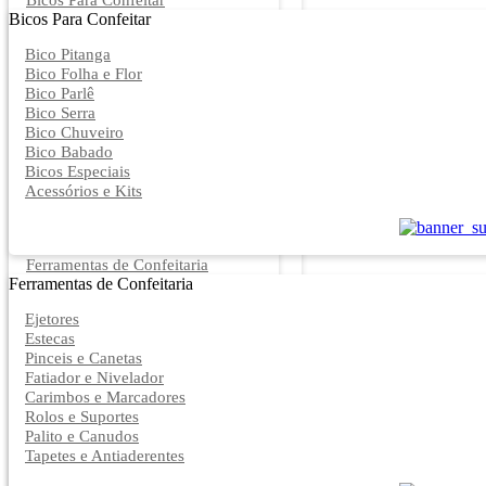
Bicos Para Confeitar
Bicos Para Confeitar
Bico Pitanga
Bico Folha e Flor
Bico Parlê
Bico Serra
Bico Chuveiro
Bico Babado
Bicos Especiais
Acessórios e Kits
Ferramentas de Confeitaria
Ferramentas de Confeitaria
Ejetores
Estecas
Pinceis e Canetas
Fatiador e Nivelador
Carimbos e Marcadores
Rolos e Suportes
Palito e Canudos
Tapetes e Antiaderentes