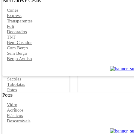
Para Doces e Cestas
Cones
Express
Transparentes
Poli
Decorados
TNT
Bem Casados
Com Berço
Sem Berço
Berço Avulso
Sacolas
Tubolatas
Potes
Potes
Vidro
Acrílicos
Plásticos
Descartáveis