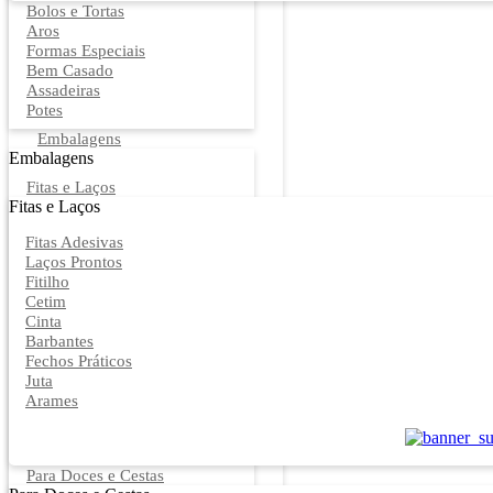
Bolos e Tortas
Aros
Formas Especiais
Bem Casado
Assadeiras
Potes
Embalagens
Embalagens
Fitas e Laços
Fitas e Laços
Fitas Adesivas
Laços Prontos
Fitilho
Cetim
Cinta
Barbantes
Fechos Práticos
Juta
Arames
Para Doces e Cestas