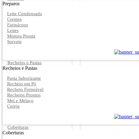
Preparos
Leite Condensado
Cremes
Farináceos
Leites
Mistura Pronta
Sorvete
Recheios e Pastas
Recheios e Pastas
Pasta Saborizante
Recheio em Pó
Recheio Forneável
Recheios Prontos
Mel e Melaço
Cereja
Coberturas
Coberturas