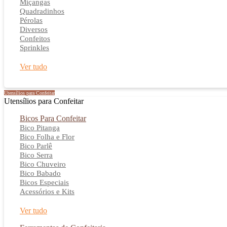
Miçangas
Quadradinhos
Pérolas
Diversos
Confeitos
Sprinkles
Ver tudo
Utensílios para Confeitar
Utensílios para Confeitar
Bicos Para Confeitar
Bico Pitanga
Bico Folha e Flor
Bico Parlê
Bico Serra
Bico Chuveiro
Bico Babado
Bicos Especiais
Acessórios e Kits
Ver tudo