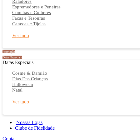
Raladores
Espremedores e Peneiras
Conchas e Colheres
Facas e Tesouras
Canecas e Tijelas
Ver tudo
Promoção
Datas Especiais
Datas Especiais
Cosme & Damião
Dias Das Crianças
Halloween
Natal
Ver tudo
Nossas Lojas
Clube de Fidelidade
Conta