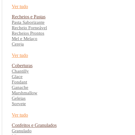
Ver tudo
Recheios e Pastas
Pasta Saborizante
Recheio Forneável
Recheios Prontos
Mel e Melaço
Cereja
Ver tudo
Coberturas
Chantilly
Glace
Fondant
Ganache
Marshmallow
Geleias
Sorvete
Ver tudo
Confeitos e Granulados
Granulado