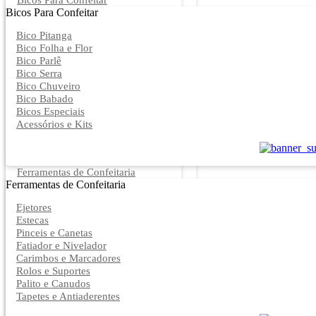
Bicos Para Confeitar
Bicos Para Confeitar
Bico Pitanga
Bico Folha e Flor
Bico Parlê
Bico Serra
Bico Chuveiro
Bico Babado
Bicos Especiais
Acessórios e Kits
Ferramentas de Confeitaria
Ferramentas de Confeitaria
Ejetores
Estecas
Pinceis e Canetas
Fatiador e Nivelador
Carimbos e Marcadores
Rolos e Suportes
Palito e Canudos
Tapetes e Antiaderentes