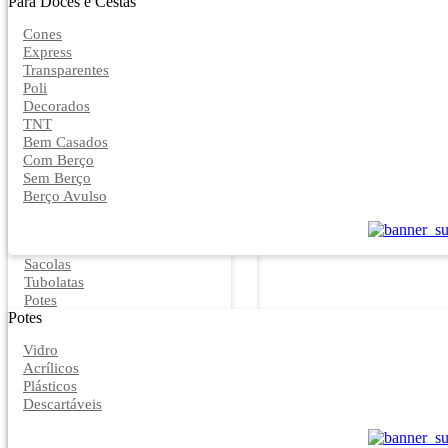
Para Doces e Cestas
Cones
Express
Transparentes
Poli
Decorados
TNT
Bem Casados
Com Berço
Sem Berço
Berço Avulso
Sacolas
Tubolatas
Potes
Potes
Vidro
Acrílicos
Plásticos
Descartáveis