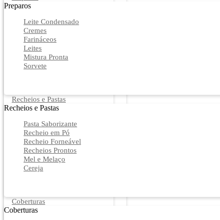
Preparos
Leite Condensado
Cremes
Farináceos
Leites
Mistura Pronta
Sorvete
Recheios e Pastas
Recheios e Pastas
Pasta Saborizante
Recheio em Pó
Recheio Forneável
Recheios Prontos
Mel e Melaço
Cereja
Coberturas
Coberturas