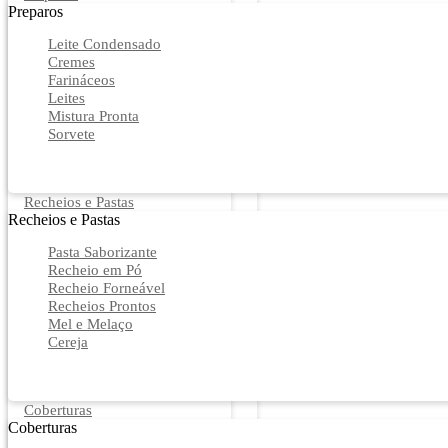
Preparos
Leite Condensado
Cremes
Farináceos
Leites
Mistura Pronta
Sorvete
Recheios e Pastas
Recheios e Pastas
Pasta Saborizante
Recheio em Pó
Recheio Forneável
Recheios Prontos
Mel e Melaço
Cereja
Coberturas
Coberturas