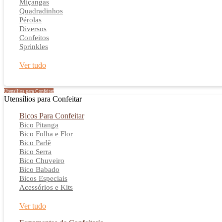
Miçangas
Quadradinhos
Pérolas
Diversos
Confeitos
Sprinkles
Ver tudo
Utensílios para Confeitar
Utensílios para Confeitar
Bicos Para Confeitar
Bico Pitanga
Bico Folha e Flor
Bico Parlê
Bico Serra
Bico Chuveiro
Bico Babado
Bicos Especiais
Acessórios e Kits
Ver tudo