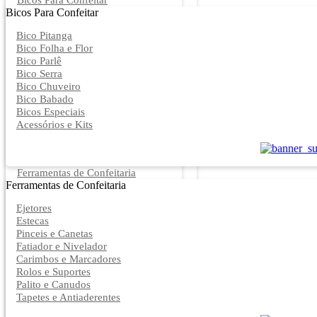
Bicos Para Confeitar
Bicos Para Confeitar
Bico Pitanga
Bico Folha e Flor
Bico Parlê
Bico Serra
Bico Chuveiro
Bico Babado
Bicos Especiais
Acessórios e Kits
Ferramentas de Confeitaria
Ferramentas de Confeitaria
Ejetores
Estecas
Pinceis e Canetas
Fatiador e Nivelador
Carimbos e Marcadores
Rolos e Suportes
Palito e Canudos
Tapetes e Antiaderentes