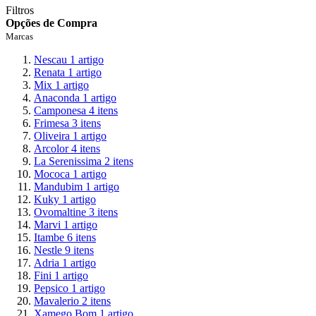
Filtros
Opções de Compra
Marcas
Nescau
1
artigo
Renata
1
artigo
Mix
1
artigo
Anaconda
1
artigo
Camponesa
4
itens
Frimesa
3
itens
Oliveira
1
artigo
Arcolor
4
itens
La Serenissima
2
itens
Mococa
1
artigo
Mandubim
1
artigo
Kuky
1
artigo
Ovomaltine
3
itens
Marvi
1
artigo
Itambe
6
itens
Nestle
9
itens
Adria
1
artigo
Fini
1
artigo
Pepsico
1
artigo
Mavalerio
2
itens
Xamego Bom
1
artigo