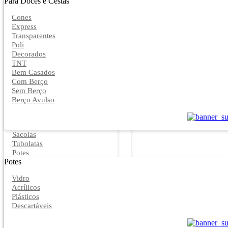
Para Doces e Cestas
Cones
Express
Transparentes
Poli
Decorados
TNT
Bem Casados
Com Berço
Sem Berço
Berço Avulso
Sacolas
Tubolatas
Potes
Potes
Vidro
Acrílicos
Plásticos
Descartáveis