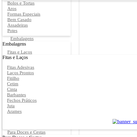
Bolos e Tortas
Aros
Formas Especiais
Bem Casado
Assadeiras
Potes
Embalagens
Embalagens
Fitas e Laços
Fitas e Laços
Fitas Adesivas
Laços Prontos
Fitilho
Cetim
Cinta
Barbantes
Fechos Práticos
Juta
Arames
Para Doces e Cestas