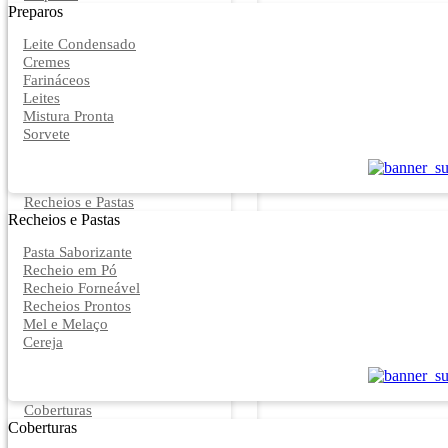
Preparos
Leite Condensado
Cremes
Farináceos
Leites
Mistura Pronta
Sorvete
Recheios e Pastas
Recheios e Pastas
Pasta Saborizante
Recheio em Pó
Recheio Forneável
Recheios Prontos
Mel e Melaço
Cereja
Coberturas
Coberturas