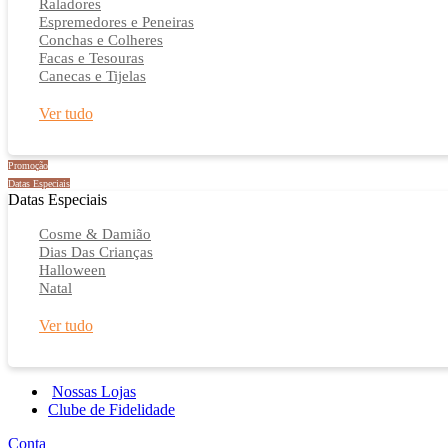
Raladores
Espremedores e Peneiras
Conchas e Colheres
Facas e Tesouras
Canecas e Tijelas
Ver tudo
Promoção
Datas Especiais
Datas Especiais
Cosme & Damião
Dias Das Crianças
Halloween
Natal
Ver tudo
Nossas Lojas
Clube de Fidelidade
Conta