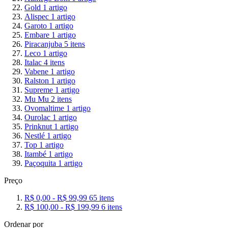
Gold
1
artigo
Alispec
1
artigo
Garoto
1
artigo
Embare
1
artigo
Piracanjuba
5
itens
Leco
1
artigo
Italac
4
itens
Vabene
1
artigo
Ralston
1
artigo
Supreme
1
artigo
Mu Mu
2
itens
Ovomaltime
1
artigo
Ourolac
1
artigo
Prinknut
1
artigo
Nestlé
1
artigo
Top
1
artigo
Itambé
1
artigo
Paçoquita
1
artigo
Preço
R$ 0,00
-
R$ 99,99
65
itens
R$ 100,00
-
R$ 199,99
6
itens
Ordenar por