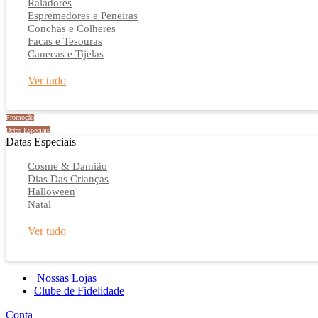
Raladores
Espremedores e Peneiras
Conchas e Colheres
Facas e Tesouras
Canecas e Tijelas
Ver tudo
Promoção
Datas Especiais
Datas Especiais
Cosme & Damião
Dias Das Crianças
Halloween
Natal
Ver tudo
Nossas Lojas
Clube de Fidelidade
Conta