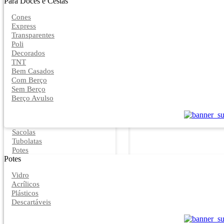
Para Doces e Cestas
Cones
Express
Transparentes
Poli
Decorados
TNT
Bem Casados
Com Berço
Sem Berço
Berço Avulso
Sacolas
Tubolatas
Potes
Potes
Vidro
Acrílicos
Plásticos
Descartáveis