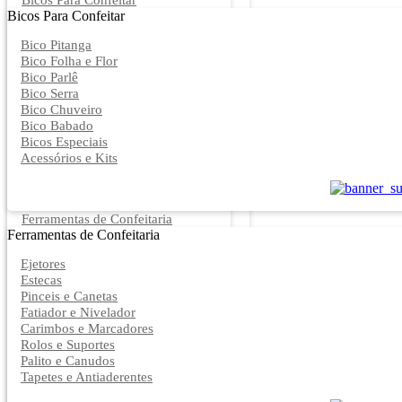
Bicos Para Confeitar
Bicos Para Confeitar
Bico Pitanga
Bico Folha e Flor
Bico Parlê
Bico Serra
Bico Chuveiro
Bico Babado
Bicos Especiais
Acessórios e Kits
Ferramentas de Confeitaria
Ferramentas de Confeitaria
Ejetores
Estecas
Pinceis e Canetas
Fatiador e Nivelador
Carimbos e Marcadores
Rolos e Suportes
Palito e Canudos
Tapetes e Antiaderentes