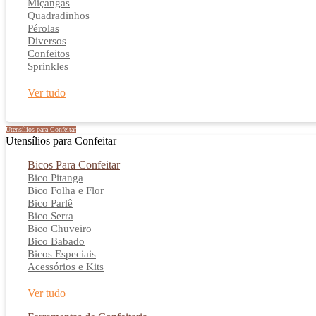
Miçangas
Quadradinhos
Pérolas
Diversos
Confeitos
Sprinkles
Ver tudo
Utensílios para Confeitar
Utensílios para Confeitar
Bicos Para Confeitar
Bico Pitanga
Bico Folha e Flor
Bico Parlê
Bico Serra
Bico Chuveiro
Bico Babado
Bicos Especiais
Acessórios e Kits
Ver tudo