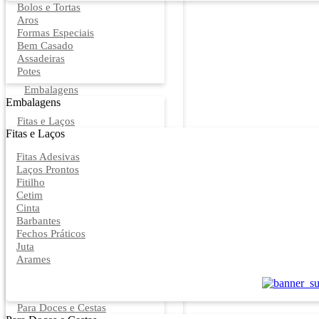
Bolos e Tortas
Aros
Formas Especiais
Bem Casado
Assadeiras
Potes
Embalagens
Embalagens
Fitas e Laços
Fitas e Laços
Fitas Adesivas
Laços Prontos
Fitilho
Cetim
Cinta
Barbantes
Fechos Práticos
Juta
Arames
Para Doces e Cestas