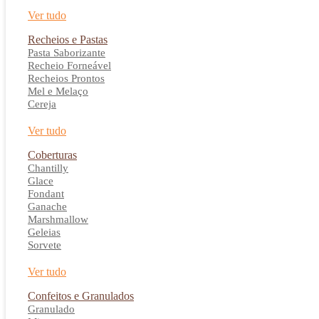
Ver tudo
Recheios e Pastas
Pasta Saborizante
Recheio Forneável
Recheios Prontos
Mel e Melaço
Cereja
Ver tudo
Coberturas
Chantilly
Glace
Fondant
Ganache
Marshmallow
Geleias
Sorvete
Ver tudo
Confeitos e Granulados
Granulado