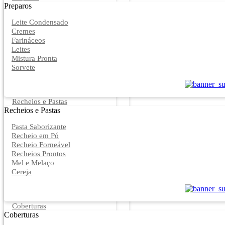
Preparos
Leite Condensado
Cremes
Farináceos
Leites
Mistura Pronta
Sorvete
Recheios e Pastas
Recheios e Pastas
Pasta Saborizante
Recheio em Pó
Recheio Forneável
Recheios Prontos
Mel e Melaço
Cereja
Coberturas
Coberturas