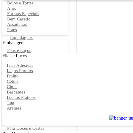
Bolos e Tortas
Aros
Formas Especiais
Bem Casado
Assadeiras
Potes
Embalagens
Embalagens
Fitas e Laços
Fitas e Laços
Fitas Adesivas
Laços Prontos
Fitilho
Cetim
Cinta
Barbantes
Fechos Práticos
Juta
Arames
Para Doces e Cestas