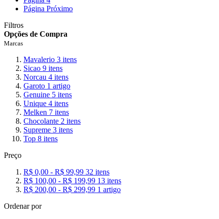
Página
Próximo
Filtros
Opções de Compra
Marcas
Mavalerio
3
itens
Sicao
9
itens
Norcau
4
itens
Garoto
1
artigo
Genuine
5
itens
Unique
4
itens
Melken
7
itens
Chocolante
2
itens
Supreme
3
itens
Top
8
itens
Preço
R$ 0,00
-
R$ 99,99
32
itens
R$ 100,00
-
R$ 199,99
13
itens
R$ 200,00
-
R$ 299,99
1
artigo
Ordenar por