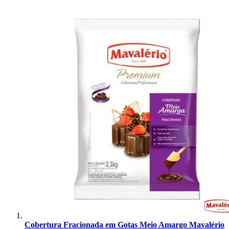
Cobertura Fracionada em Gotas Meio Amargo Mavalério