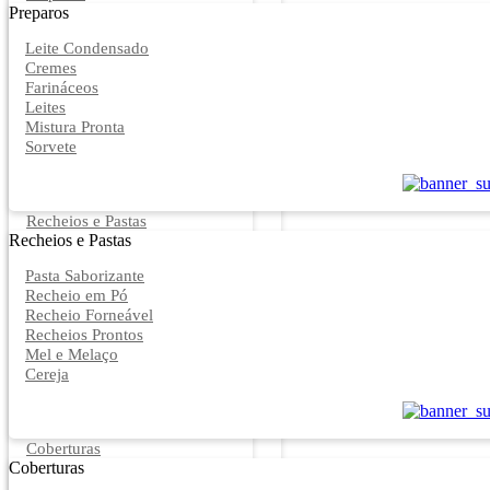
Preparos
Leite Condensado
Cremes
Farináceos
Leites
Mistura Pronta
Sorvete
Recheios e Pastas
Recheios e Pastas
Pasta Saborizante
Recheio em Pó
Recheio Forneável
Recheios Prontos
Mel e Melaço
Cereja
Coberturas
Coberturas