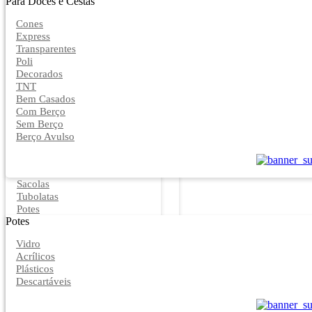
Para Doces e Cestas
Cones
Express
Transparentes
Poli
Decorados
TNT
Bem Casados
Com Berço
Sem Berço
Berço Avulso
Sacolas
Tubolatas
Potes
Potes
Vidro
Acrílicos
Plásticos
Descartáveis