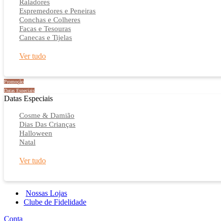
Raladores
Espremedores e Peneiras
Conchas e Colheres
Facas e Tesouras
Canecas e Tijelas
Ver tudo
Promoção
Datas Especiais
Datas Especiais
Cosme & Damião
Dias Das Crianças
Halloween
Natal
Ver tudo
Nossas Lojas
Clube de Fidelidade
Conta