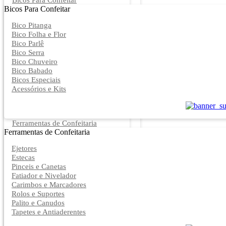
Bicos Para Confeitar
Bicos Para Confeitar
Bico Pitanga
Bico Folha e Flor
Bico Parlê
Bico Serra
Bico Chuveiro
Bico Babado
Bicos Especiais
Acessórios e Kits
Ferramentas de Confeitaria
Ferramentas de Confeitaria
Ejetores
Estecas
Pinceis e Canetas
Fatiador e Nivelador
Carimbos e Marcadores
Rolos e Suportes
Palito e Canudos
Tapetes e Antiaderentes