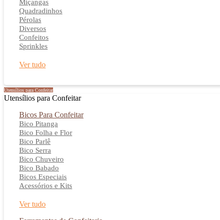
Miçangas
Quadradinhos
Pérolas
Diversos
Confeitos
Sprinkles
Ver tudo
Utensílios para Confeitar
Utensílios para Confeitar
Bicos Para Confeitar
Bico Pitanga
Bico Folha e Flor
Bico Parlê
Bico Serra
Bico Chuveiro
Bico Babado
Bicos Especiais
Acessórios e Kits
Ver tudo