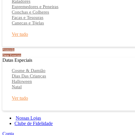
Raladores
Espremedores e Peneiras
Conchas e Colheres
Facas e Tesouras
Canecas e Tijelas
Ver tudo
Promoção
Datas Especiais
Datas Especiais
Cosme & Damião
Dias Das Crianças
Halloween
Natal
Ver tudo
Nossas Lojas
Clube de Fidelidade
Conta