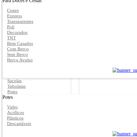
Para Doces e Cestas
Cones
Express
Transparentes
Poli
Decorados
TNT
Bem Casados
Com Berço
Sem Berço
Berço Avulso
Sacolas
Tubolatas
Potes
Potes
Vidro
Acrílicos
Plásticos
Descartáveis