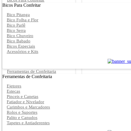
Bicos Para Confeitar
Bicos Para Confeitar
Bico Pitanga
Bico Folha e Flor
Bico Parlê
Bico Serra
Bico Chuveiro
Bico Babado
Bicos Especiais
Acessórios e Kits
Ferramentas de Confeitaria
Ferramentas de Confeitaria
Ejetores
Estecas
Pinceis e Canetas
Fatiador e Nivelador
Carimbos e Marcadores
Rolos e Suportes
Palito e Canudos
Tapetes e Antiaderentes