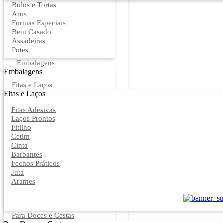
Bolos e Tortas
Aros
Formas Especiais
Bem Casado
Assadeiras
Potes
Embalagens
Embalagens
Fitas e Laços
Fitas e Laços
Fitas Adesivas
Laços Prontos
Fitilho
Cetim
Cinta
Barbantes
Fechos Práticos
Juta
Arames
Para Doces e Cestas