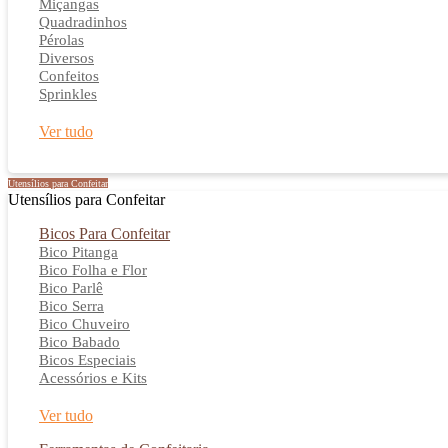
Miçangas
Quadradinhos
Pérolas
Diversos
Confeitos
Sprinkles
Ver tudo
Utensílios para Confeitar
Utensílios para Confeitar
Bicos Para Confeitar
Bico Pitanga
Bico Folha e Flor
Bico Parlê
Bico Serra
Bico Chuveiro
Bico Babado
Bicos Especiais
Acessórios e Kits
Ver tudo