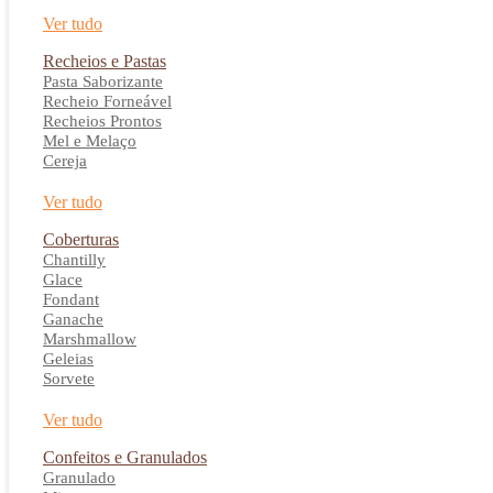
Ver tudo
Recheios e Pastas
Pasta Saborizante
Recheio Forneável
Recheios Prontos
Mel e Melaço
Cereja
Ver tudo
Coberturas
Chantilly
Glace
Fondant
Ganache
Marshmallow
Geleias
Sorvete
Ver tudo
Confeitos e Granulados
Granulado