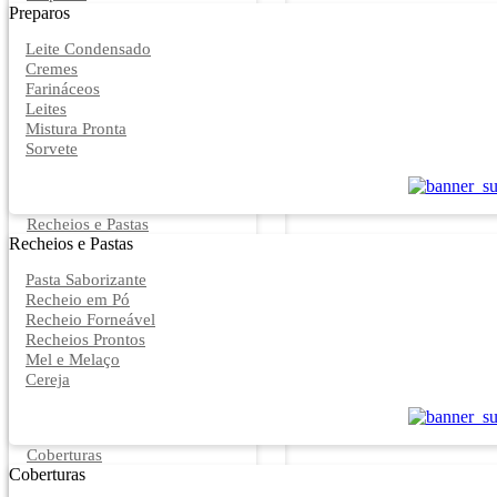
Preparos
Leite Condensado
Cremes
Farináceos
Leites
Mistura Pronta
Sorvete
Recheios e Pastas
Recheios e Pastas
Pasta Saborizante
Recheio em Pó
Recheio Forneável
Recheios Prontos
Mel e Melaço
Cereja
Coberturas
Coberturas