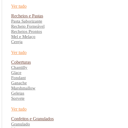
Ver tudo
Recheios e Pastas
Pasta Saborizante
Recheio Forneável
Recheios Prontos
Mel e Melaço
Cereja
Ver tudo
Coberturas
Chantilly
Glace
Fondant
Ganache
Marshmallow
Geleias
Sorvete
Ver tudo
Confeitos e Granulados
Granulado