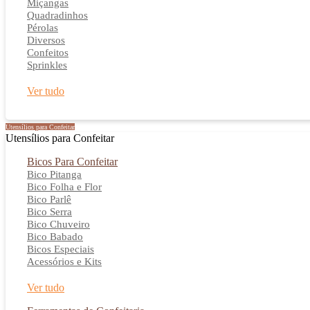
Miçangas
Quadradinhos
Pérolas
Diversos
Confeitos
Sprinkles
Ver tudo
Utensílios para Confeitar
Utensílios para Confeitar
Bicos Para Confeitar
Bico Pitanga
Bico Folha e Flor
Bico Parlê
Bico Serra
Bico Chuveiro
Bico Babado
Bicos Especiais
Acessórios e Kits
Ver tudo