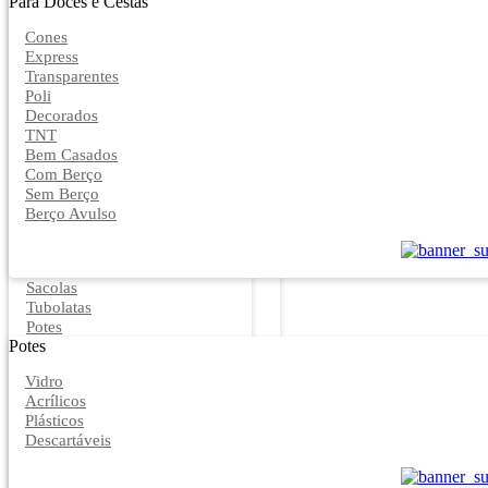
Para Doces e Cestas
Cones
Express
Transparentes
Poli
Decorados
TNT
Bem Casados
Com Berço
Sem Berço
Berço Avulso
Sacolas
Tubolatas
Potes
Potes
Vidro
Acrílicos
Plásticos
Descartáveis