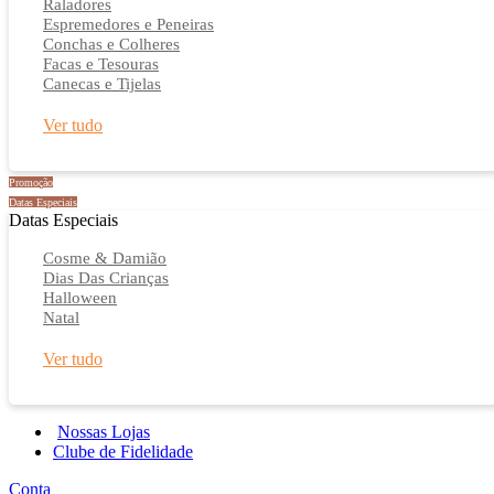
Raladores
Espremedores e Peneiras
Conchas e Colheres
Facas e Tesouras
Canecas e Tijelas
Ver tudo
Promoção
Datas Especiais
Datas Especiais
Cosme & Damião
Dias Das Crianças
Halloween
Natal
Ver tudo
Nossas Lojas
Clube de Fidelidade
Conta