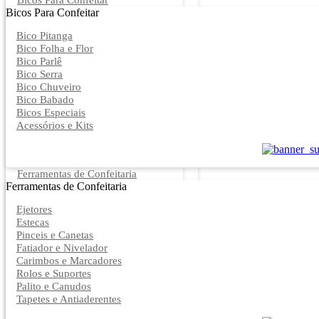
Bicos Para Confeitar
Bicos Para Confeitar
Bico Pitanga
Bico Folha e Flor
Bico Parlê
Bico Serra
Bico Chuveiro
Bico Babado
Bicos Especiais
Acessórios e Kits
Ferramentas de Confeitaria
Ferramentas de Confeitaria
Ejetores
Estecas
Pinceis e Canetas
Fatiador e Nivelador
Carimbos e Marcadores
Rolos e Suportes
Palito e Canudos
Tapetes e Antiaderentes