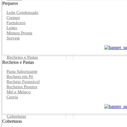
Preparos
Leite Condensado
Cremes
Farináceos
Leites
Mistura Pronta
Sorvete
Recheios e Pastas
Recheios e Pastas
Pasta Saborizante
Recheio em Pó
Recheio Forneável
Recheios Prontos
Mel e Melaço
Cereja
Coberturas
Coberturas