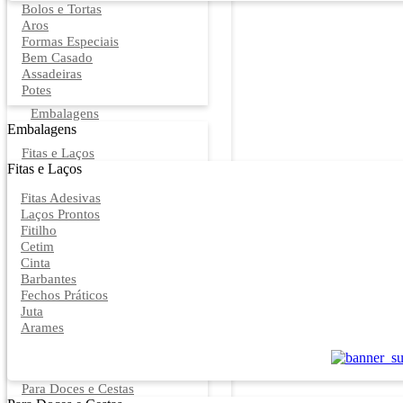
Bolos e Tortas
Aros
Formas Especiais
Bem Casado
Assadeiras
Potes
Embalagens
Embalagens
Fitas e Laços
Fitas e Laços
Fitas Adesivas
Laços Prontos
Fitilho
Cetim
Cinta
Barbantes
Fechos Práticos
Juta
Arames
Para Doces e Cestas