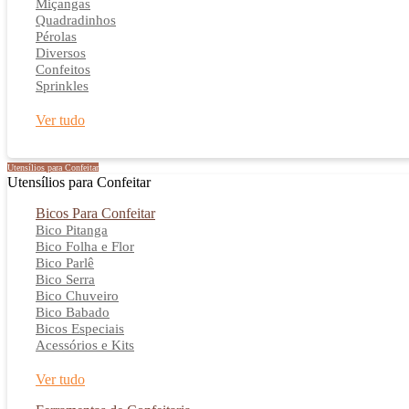
Miçangas
Quadradinhos
Pérolas
Diversos
Confeitos
Sprinkles
Ver tudo
Utensílios para Confeitar
Utensílios para Confeitar
Bicos Para Confeitar
Bico Pitanga
Bico Folha e Flor
Bico Parlê
Bico Serra
Bico Chuveiro
Bico Babado
Bicos Especiais
Acessórios e Kits
Ver tudo