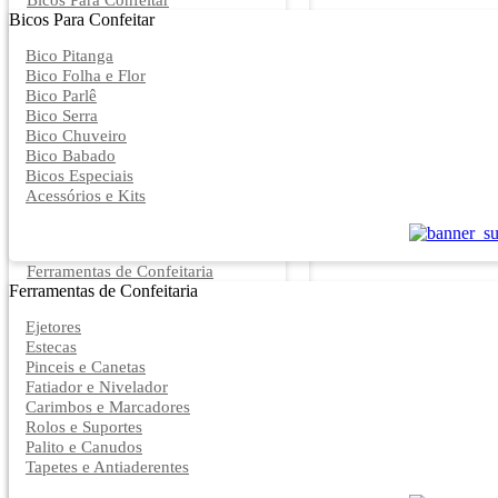
Bicos Para Confeitar
Bicos Para Confeitar
Bico Pitanga
Bico Folha e Flor
Bico Parlê
Bico Serra
Bico Chuveiro
Bico Babado
Bicos Especiais
Acessórios e Kits
Ferramentas de Confeitaria
Ferramentas de Confeitaria
Ejetores
Estecas
Pinceis e Canetas
Fatiador e Nivelador
Carimbos e Marcadores
Rolos e Suportes
Palito e Canudos
Tapetes e Antiaderentes