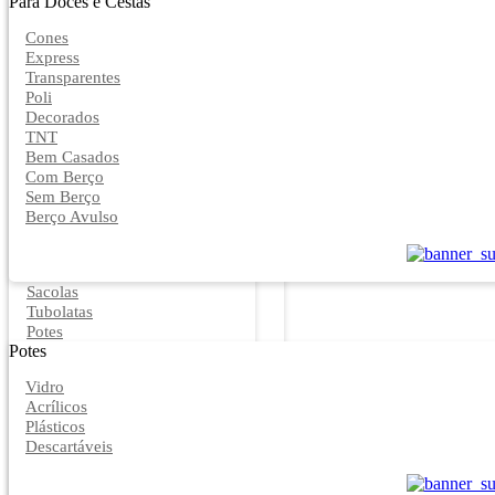
Para Doces e Cestas
Cones
Express
Transparentes
Poli
Decorados
TNT
Bem Casados
Com Berço
Sem Berço
Berço Avulso
Sacolas
Tubolatas
Potes
Potes
Vidro
Acrílicos
Plásticos
Descartáveis