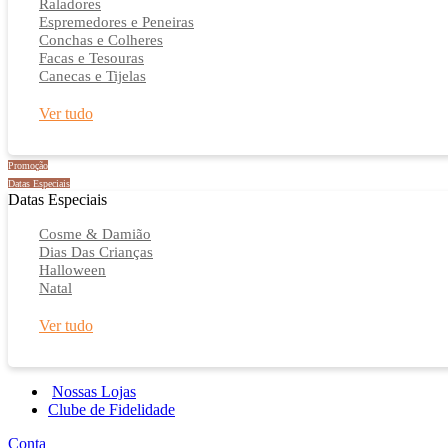
Raladores
Espremedores e Peneiras
Conchas e Colheres
Facas e Tesouras
Canecas e Tijelas
Ver tudo
Promoção
Datas Especiais
Datas Especiais
Cosme & Damião
Dias Das Crianças
Halloween
Natal
Ver tudo
Nossas Lojas
Clube de Fidelidade
Conta