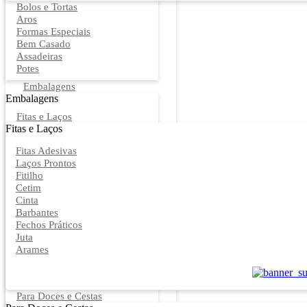
Bolos e Tortas
Aros
Formas Especiais
Bem Casado
Assadeiras
Potes
Embalagens
Embalagens
Fitas e Laços
Fitas e Laços
Fitas Adesivas
Laços Prontos
Fitilho
Cetim
Cinta
Barbantes
Fechos Práticos
Juta
Arames
Para Doces e Cestas