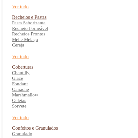
Ver tudo
Recheios e Pastas
Pasta Saborizante
Recheio Forneável
Recheios Prontos
Mel e Melaço
Cereja
Ver tudo
Coberturas
Chantilly
Glace
Fondant
Ganache
Marshmallow
Geleias
Sorvete
Ver tudo
Confeitos e Granulados
Granulado