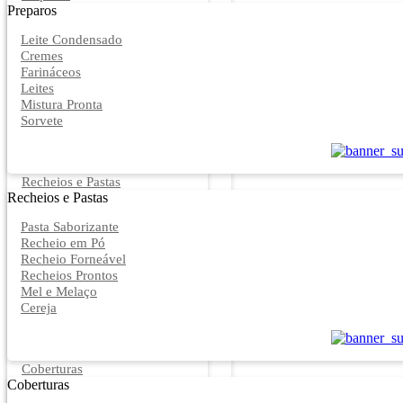
Preparos
Leite Condensado
Cremes
Farináceos
Leites
Mistura Pronta
Sorvete
Recheios e Pastas
Recheios e Pastas
Pasta Saborizante
Recheio em Pó
Recheio Forneável
Recheios Prontos
Mel e Melaço
Cereja
Coberturas
Coberturas